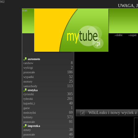
902
UWAGA, J
start
»słabe
»super
automoto
8
carshow
2
wyścigi
186
pozostałe
52
wypadki
25
motory
113
samochody
erotyka
305
cycuszki
261
tyłeczki
40
kajzerki;)
1
gacie
69
WikiLeaks i nowy wyciek z 
meżczyźni
573
kobiety
91
pozostałe
imprezka
38
zrzuty
46
pozostałe