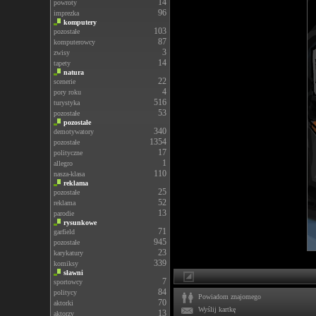
14
powroty
96
imprezka
komputery
103
pozostałe
87
komputerowcy
3
zwisy
14
tapety
natura
22
scenerie
4
pory roku
516
turystyka
53
pozostałe
pozostałe
340
demotywatory
1354
pozostałe
17
polityczne
1
allegro
110
nasza-klasa
reklama
25
pozostałe
52
reklama
13
parodie
rysunkowe
71
garfield
945
pozostałe
23
karykatury
339
komiksy
sławni
7
sportowcy
84
politycy
Powiadom znajomego
70
aktorki
Wyślij kartkę
13
aktorzy