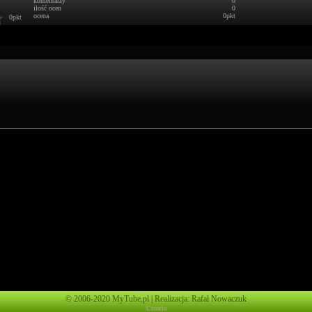
komentarzy
0
ilość ocen
0
ocena
0pkt
0pkt
© 2006-2020 MyTube.pl | Realizacja: Rafał Nowaczuk
Croatia