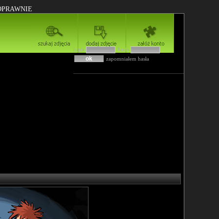
POPRAWNIE
login
hasło
zapomniałem hasła