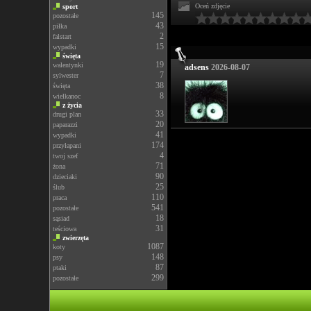
Oceń zdjęcie
sport
145
pozostałe
43
piłka
2
falstart
15
wypadki
święta
19
walentynki
adsens
2026-08-07
7
sylwester
38
święta
8
wielkanoc
z życia
33
drugi plan
20
paparazzi
41
wypadki
174
przyłapani
4
twoj szef
71
żona
90
dzieciaki
25
ślub
110
praca
541
pozostałe
18
sąsiad
31
teściowa
zwierzęta
1087
koty
148
psy
87
ptaki
299
pozostałe