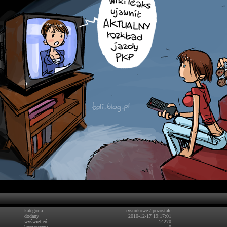
kategoria
rysunkowe
/
pozostałe
dodany
2010-12-17 19:17:01
wyświetleń
14270