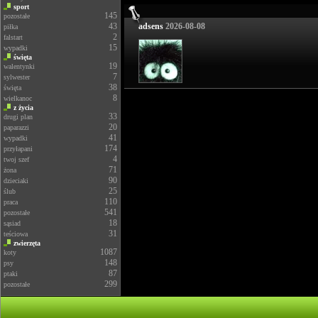
sport
145
pozostałe
43
adsens
2026-08-08
piłka
2
falstart
15
wypadki
święta
19
walentynki
7
sylwester
38
święta
8
wielkanoc
z życia
33
drugi plan
20
paparazzi
41
wypadki
174
przyłapani
4
twoj szef
71
żona
90
dzieciaki
25
ślub
110
praca
541
pozostałe
18
sąsiad
31
teściowa
zwierzęta
1087
koty
148
psy
87
ptaki
299
pozostałe