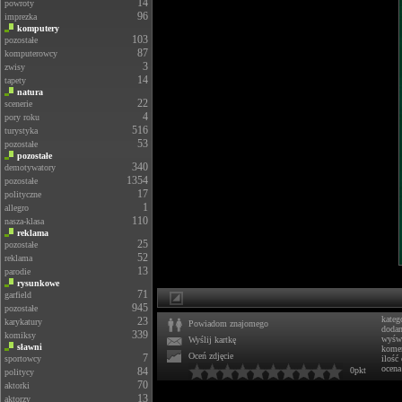
14
powroty
96
imprezka
komputery
103
pozostałe
87
komputerowcy
3
zwisy
14
tapety
natura
22
scenerie
4
pory roku
516
turystyka
53
pozostałe
pozostałe
340
demotywatory
1354
pozostałe
17
polityczne
1
allegro
110
nasza-klasa
reklama
25
pozostałe
52
reklama
13
parodie
rysunkowe
71
garfield
945
pozostałe
kateg
23
karykatury
Powiadom znajomego
doda
339
komiksy
wyświ
Wyślij kartkę
sławni
komen
Oceń zdjęcie
7
sportowcy
ilość
ocena
84
0pkt
politycy
70
aktorki
13
aktorzy