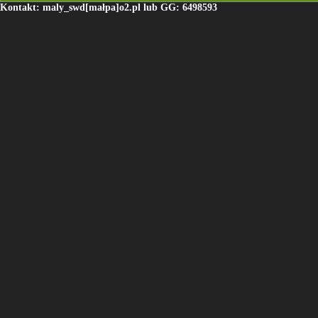
Kontakt: maly_swd[małpa]o2.pl lub GG: 6498593