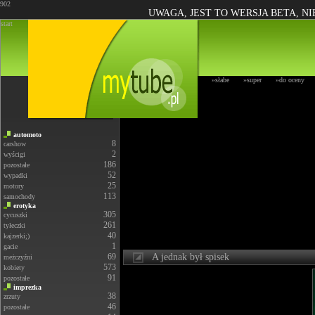
902
UWAGA, JEST TO WERSJA BETA, N
start
»słabe
»super
»do oceny
automoto
8
carshow
2
wyścigi
186
pozostałe
52
wypadki
25
motory
113
samochody
erotyka
305
cycuszki
261
tyłeczki
40
kajzerki;)
1
gacie
69
A jednak był spisek
meżczyźni
573
kobiety
91
pozostałe
imprezka
38
zrzuty
46
pozostałe