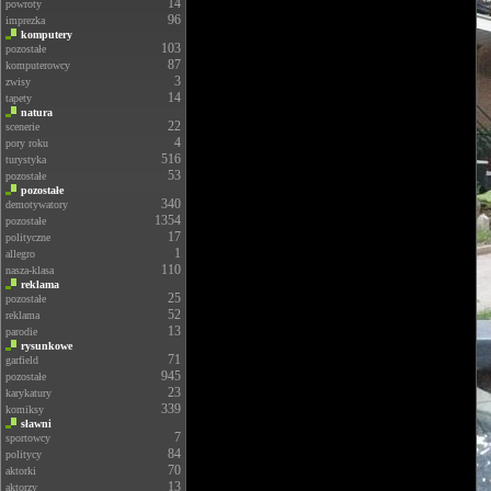
14
powroty
96
imprezka
komputery
103
pozostałe
87
komputerowcy
3
zwisy
14
tapety
natura
22
scenerie
4
pory roku
516
turystyka
53
pozostałe
pozostałe
340
demotywatory
1354
pozostałe
17
polityczne
1
allegro
110
nasza-klasa
reklama
25
pozostałe
52
reklama
13
parodie
rysunkowe
71
garfield
945
pozostałe
23
karykatury
339
komiksy
sławni
7
sportowcy
84
politycy
70
aktorki
13
aktorzy