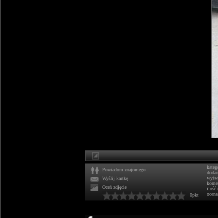
kateg
Powiadom znajomego
doda
wyświ
Wyślij kartkę
komen
Oceń zdjęcie
ilość
ocena
0pkt