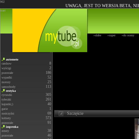
902
UWAGA, JEST TO WERSJA BETA, N
start
»słabe
»super
»do oceny
automoto
8
carshow
2
wyścigi
186
pozostałe
52
wypadki
25
motory
113
samochody
erotyka
305
cycuszki
261
tyłeczki
40
kajzerki;)
1
gacie
69
Szczęście
meżczyźni
573
kobiety
91
pozostałe
imprezka
38
zrzuty
46
pozostałe