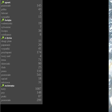
sport
145
pozostałe
43
piłka
2
falstart
15
wypadki
święta
19
walentynki
7
sylwester
38
święta
8
wielkanoc
z życia
33
drugi plan
20
paparazzi
41
wypadki
174
przyłapani
4
twoj szef
71
żona
90
dzieciaki
25
ślub
110
praca
541
pozostałe
18
sąsiad
31
teściowa
zwierzęta
1087
koty
148
psy
87
ptaki
299
pozostałe