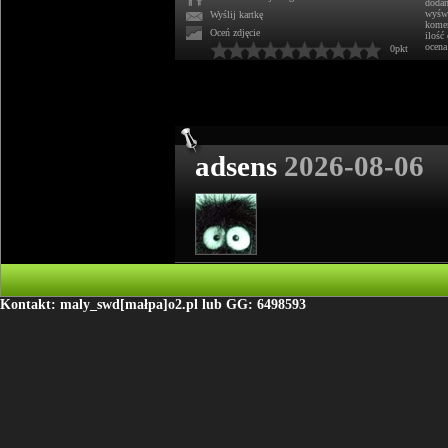
doda
wyświ
Wyślij kartkę
komen
Oceń zdjęcie
ilość
ocena
0pkt
adsens
2026-08-06
Kontakt: maly_swd[małpa]o2.pl lub GG: 6498593