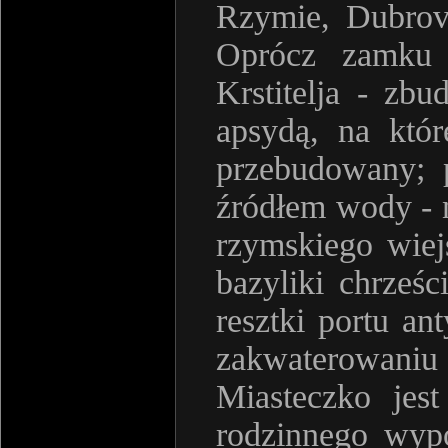
Rzymie, Dubrovn
Oprócz zamku w
Krstitelja - z
apsydą, na któr
przebudowany; 
źródłem wody - n
rzymskiego wiej
bazyliki chrześc
resztki portu an
zakwaterowani
Miasteczko jes
rodzinnego wypo