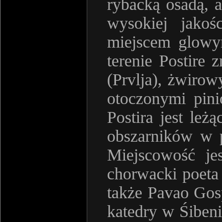
rybacką osadą, 
wysokiej jako
miejscem glowym
terenie Postire 
(Prvlja), żwirow
otoczonymi pin
Postira jest le
obszarników w 
Miejscowość jes
chorwacki poeta
także Pavao Gosp
katedry w Śibeni