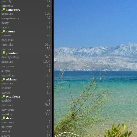
14
powroty
96
imprezka
komputery
103
pozostałe
87
komputerowcy
3
zwisy
14
tapety
natura
22
scenerie
4
pory roku
516
turystyka
53
pozostałe
pozostałe
340
demotywatory
1354
pozostałe
17
polityczne
1
allegro
110
nasza-klasa
reklama
25
pozostałe
52
reklama
13
parodie
rysunkowe
71
garfield
945
pozostałe
23
karykatury
339
komiksy
sławni
7
sportowcy
84
politycy
70
aktorki
13
aktorzy