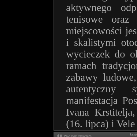
aktywnego odp
tenisowe oraz 
miejscowości je
i skalistymi o
wycieczek do ok
ramach tradycjo
zabawy ludowe, 
autentyczny s
manifestacja Pos
Ivana Krstitelj
(16. lipca) i Vel
kateg
Powiadom znajomego