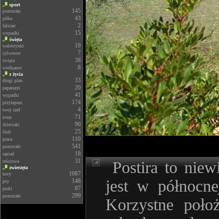
sport
145
pozostałe
43
piłka
2
falstart
15
wypadki
święta
19
walentynki
7
sylwester
38
święta
8
wielkanoc
z życia
33
drugi plan
20
paparazzi
41
wypadki
174
przyłapani
4
twoj szef
71
żona
90
dzieciaki
25
ślub
110
praca
541
pozostałe
18
sąsiad
31
teściowa
Postira to niew
zwierzęta
1087
koty
jest w północne
148
psy
87
ptaki
299
pozostałe
Korzystne położ