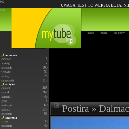
902
UWAGA, JEST TO WERSJA BETA, N
start
»słabe
»super
»do oceny
automoto
8
carshow
2
wyścigi
186
pozostałe
52
wypadki
25
motory
113
samochody
erotyka
305
cycuszki
261
tyłeczki
40
kajzerki;)
1
gacie
69
Postira » Dalma
meżczyźni
573
kobiety
91
pozostałe
imprezka
38
zrzuty
46
pozostałe