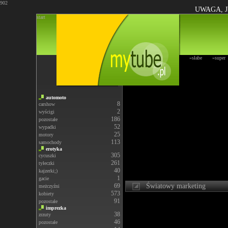
902
UWAGA, J
start
»słabe
»super
automoto
8
carshow
2
wyścigi
186
pozostałe
52
wypadki
25
motory
113
samochody
erotyka
305
cycuszki
261
tyłeczki
40
kajzerki;)
1
gacie
69
Światowy marketing
meżczyźni
573
kobiety
91
pozostałe
imprezka
38
zrzuty
46
pozostałe