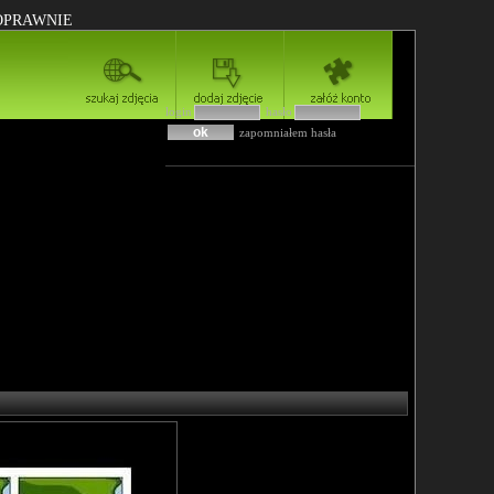
POPRAWNIE
login
hasło
zapomniałem hasła