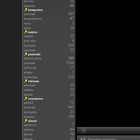
14
powroty
96
imprezka
komputery
103
pozostałe
87
komputerowcy
3
zwisy
14
tapety
natura
22
scenerie
4
pory roku
516
turystyka
53
pozostałe
pozostałe
340
demotywatory
1354
pozostałe
17
polityczne
1
allegro
110
nasza-klasa
reklama
25
pozostałe
52
reklama
13
parodie
rysunkowe
71
garfield
945
pozostałe
23
karykatury
339
komiksy
sławni
7
sportowcy
84
politycy
70
aktorki
13
aktorzy
Powiadom znajomego