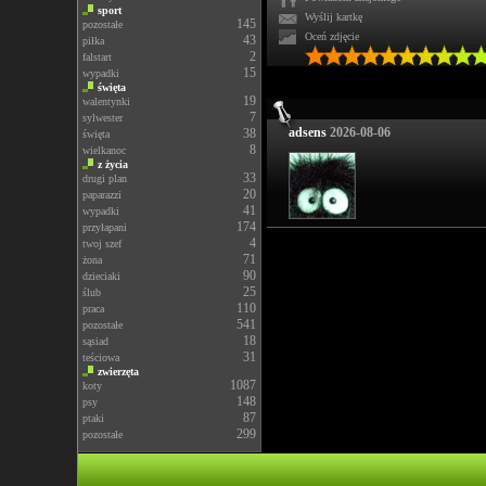
sport
Wyślij kartkę
145
pozostałe
Oceń zdjęcie
43
piłka
2
falstart
15
wypadki
święta
19
walentynki
7
sylwester
adsens
2026-08-06
38
święta
8
wielkanoc
z życia
33
drugi plan
20
paparazzi
41
wypadki
174
przyłapani
4
twoj szef
71
żona
90
dzieciaki
25
ślub
110
praca
541
pozostałe
18
sąsiad
31
teściowa
zwierzęta
1087
koty
148
psy
87
ptaki
299
pozostałe