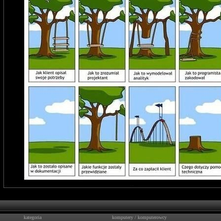
kategoria
komputery
/
komputerowcy