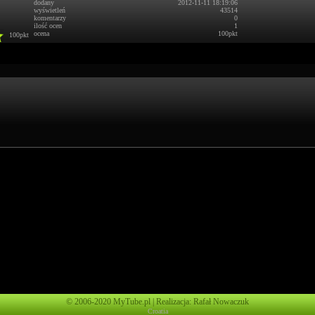
dodany
2012-11-11 18:19:06
wyświetleń
43514
komentarzy
0
ilość ocen
1
ocena
100pkt
100pkt
© 2006-2020 MyTube.pl | Realizacja: Rafał Nowaczuk
Croatia