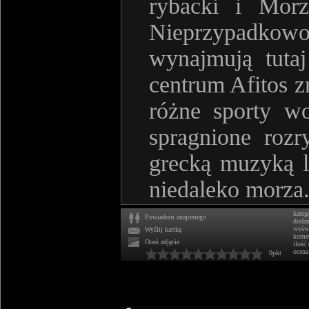
rybacki i Morz
Nieprzypadkow
wynajmują tuta
centrum Afitos z
różne sporty w
spragnione roz
grecką muzyką 
niedaleko morza
kateg
Powiadom znajomego
doda
wyświ
Wyślij kartkę
komen
Oceń zdjęcie
ilość
ocena
0pkt