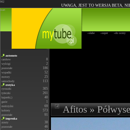
902
UWAGA, JEST TO WERSJA BETA, N
start
»słabe
»super
»do oceny
automoto
8
carshow
2
wyścigi
186
pozostałe
52
wypadki
25
motory
113
samochody
erotyka
305
cycuszki
261
tyłeczki
40
kajzerki;)
1
gacie
69
Afitos » Półwys
meżczyźni
573
kobiety
91
pozostałe
imprezka
38
zrzuty
46
pozostałe