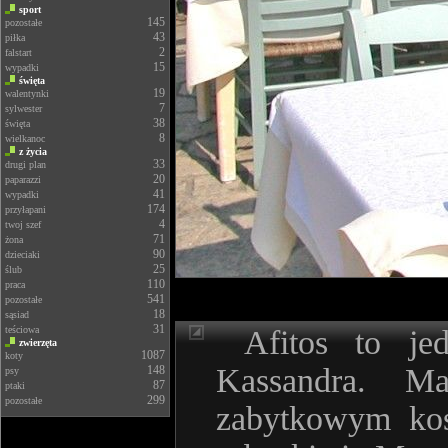
sport
145
pozostałe
43
piłka
2
falstart
15
wypadki
święta
19
walentynki
7
sylwester
38
święta
8
wielkanoc
z życia
33
drugi plan
20
paparazzi
41
wypadki
174
przyłapani
4
twoj szef
71
żona
90
dzieciaki
25
ślub
110
praca
541
pozostałe
18
sąsiad
31
teściowa
Afitos to jed
zwierzęta
1087
koty
Kassandra. Ma
148
psy
87
ptaki
299
pozostałe
zabytkowym koś