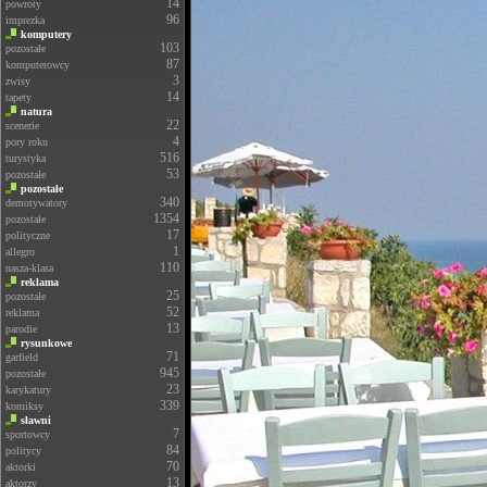
14
powroty
96
imprezka
komputery
103
pozostałe
87
komputerowcy
3
zwisy
14
tapety
natura
22
scenerie
4
pory roku
516
turystyka
53
pozostałe
pozostałe
340
demotywatory
1354
pozostałe
17
polityczne
1
allegro
110
nasza-klasa
reklama
25
pozostałe
52
reklama
13
parodie
rysunkowe
71
garfield
945
pozostałe
23
karykatury
339
komiksy
sławni
7
sportowcy
84
politycy
70
aktorki
13
aktorzy