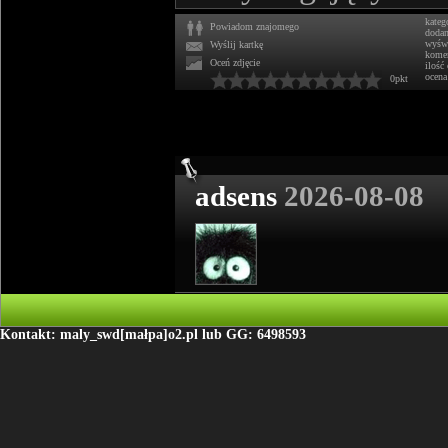
kateg
Powiadom znajomego
doda
wyświ
Wyślij kartkę
komen
Oceń zdjęcie
ilość
ocena
0pkt
adsens
2026-08-08
Kontakt: maly_swd[małpa]o2.pl lub GG: 6498593