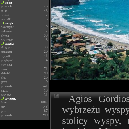
sport
145
pozostałe
43
piłka
2
falstart
15
wypadki
święta
19
walentynki
7
sylwester
38
święta
8
wielkanoc
z życia
33
drugi plan
20
paparazzi
41
wypadki
174
przyłapani
4
twoj szef
71
żona
90
dzieciaki
25
ślub
110
praca
541
pozostałe
18
sąsiad
31
teściowa
Agios Gordios
zwierzęta
1087
koty
wybrzeżu wyspy
148
psy
87
ptaki
299
pozostałe
stolicy wyspy, 