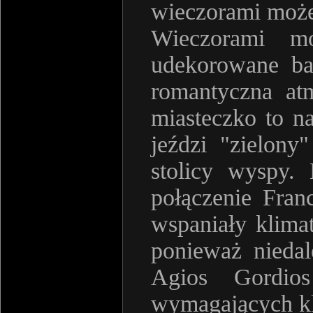
wieczorami może
Wieczorami mo
udekorowane ba
romantyczna atm
miasteczko to na
jeździ "zielon
stolicy wyspy.
połączenie Fran
wspaniały klimat
ponieważ niedal
Agios Gordio
wymagających kl