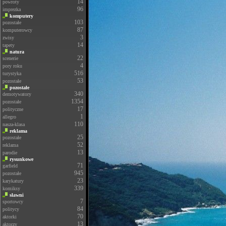
14
powroty
96
imprezka
komputery
103
pozostałe
87
komputerowcy
3
zwisy
14
tapety
natura
22
scenerie
4
pory roku
516
turystyka
53
pozostałe
pozostałe
340
demotywatory
1354
pozostałe
17
polityczne
1
allegro
110
nasza-klasa
reklama
25
pozostałe
52
reklama
13
parodie
rysunkowe
71
garfield
945
pozostałe
23
karykatury
339
komiksy
sławni
7
sportowcy
84
politycy
70
aktorki
13
aktorzy