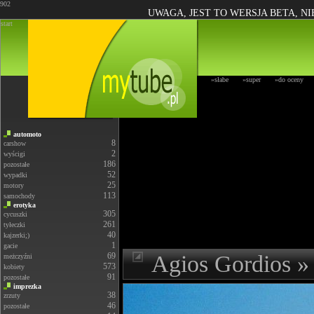
902
UWAGA, JEST TO WERSJA BETA, N
start
»słabe
»super
»do oceny
automoto
8
carshow
2
wyścigi
186
pozostałe
52
wypadki
25
motory
113
samochody
erotyka
305
cycuszki
261
tyłeczki
40
kajzerki;)
1
gacie
69
Agios Gordios »
meżczyźni
573
kobiety
91
pozostałe
imprezka
38
zrzuty
46
pozostałe