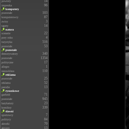
14
powroty
96
imprezka
komputery
103
pozostałe
87
komputerowcy
3
zwisy
14
tapety
natura
22
scenerie
4
pory roku
516
turystyka
53
pozostałe
pozostałe
340
demotywatory
1354
pozostałe
17
polityczne
1
allegro
110
nasza-klasa
reklama
25
pozostałe
52
reklama
13
parodie
rysunkowe
71
garfield
945
pozostałe
23
karykatury
339
komiksy
sławni
7
sportowcy
84
politycy
70
aktorki
13
aktorzy