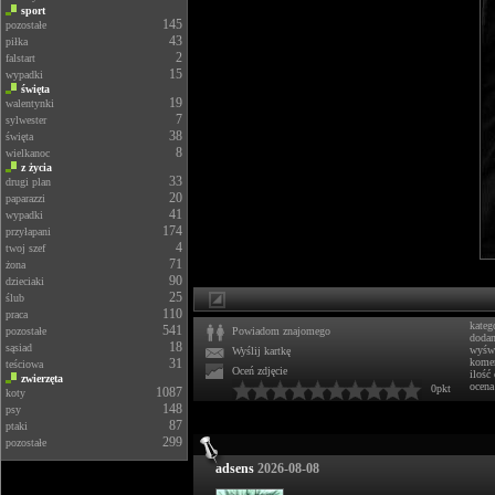
sport
145
pozostałe
43
piłka
2
falstart
15
wypadki
święta
19
walentynki
7
sylwester
38
święta
8
wielkanoc
z życia
33
drugi plan
20
paparazzi
41
wypadki
174
przyłapani
4
twoj szef
71
żona
90
dzieciaki
25
ślub
110
praca
kateg
541
pozostałe
Powiadom znajomego
doda
18
sąsiad
wyświ
Wyślij kartkę
31
komen
teściowa
Oceń zdjęcie
ilość
zwierzęta
ocena
0pkt
1087
koty
148
psy
87
ptaki
299
pozostałe
adsens
2026-08-08