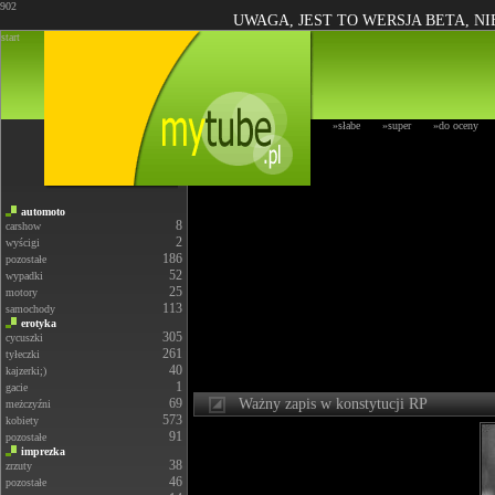
902
UWAGA, JEST TO WERSJA BETA, N
start
»słabe
»super
»do oceny
automoto
8
carshow
2
wyścigi
186
pozostałe
52
wypadki
25
motory
113
samochody
erotyka
305
cycuszki
261
tyłeczki
40
kajzerki;)
1
gacie
69
Ważny zapis w konstytucji RP
meżczyźni
573
kobiety
91
pozostałe
imprezka
38
zrzuty
46
pozostałe