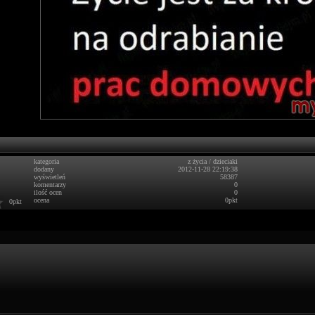
kategoria
z życia
/
dzieciaki
dodany
2012-11-28 22:19:38
wyświetleń
58387
komentarzy
0
ilość ocen
0
ocena
0pkt
0pkt