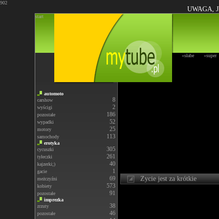
902
UWAGA, J
start
»słabe
»super
automoto
8
carshow
2
wyścigi
186
pozostałe
52
wypadki
25
motory
113
samochody
erotyka
305
cycuszki
261
tyłeczki
40
kajzerki;)
1
gacie
69
Zycie jest za krótkie
meżczyźni
573
kobiety
91
pozostałe
imprezka
38
zrzuty
46
pozostałe