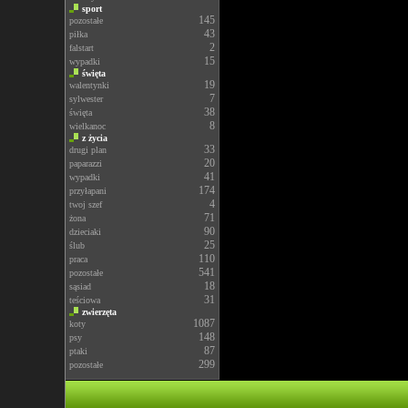
sport
145
pozostałe
43
piłka
2
falstart
15
wypadki
święta
19
walentynki
7
sylwester
38
święta
8
wielkanoc
z życia
33
drugi plan
20
paparazzi
41
wypadki
174
przyłapani
4
twoj szef
71
żona
90
dzieciaki
25
ślub
110
praca
541
pozostałe
18
sąsiad
31
teściowa
zwierzęta
1087
koty
148
psy
87
ptaki
299
pozostałe