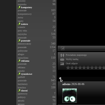
14
powroty
96
imprezka
komputery
103
pozostałe
87
komputerowcy
3
zwisy
14
tapety
natura
22
scenerie
4
pory roku
516
turystyka
53
pozostałe
pozostałe
340
demotywatory
1354
pozostałe
17
polityczne
1
allegro
Powiadom znajomego
110
nasza-klasa
Wyślij kartkę
reklama
25
Oceń zdjęcie
pozostałe
52
reklama
13
parodie
rysunkowe
71
garfield
945
pozostałe
23
adsens
2026-08-06
karykatury
339
komiksy
sławni
7
sportowcy
84
politycy
70
aktorki
13
aktorzy