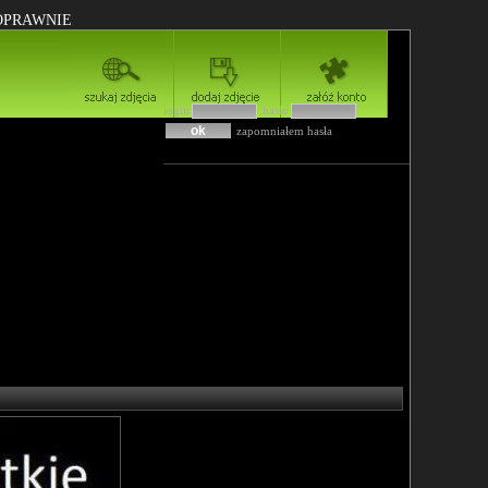
POPRAWNIE
login
hasło
zapomniałem hasła