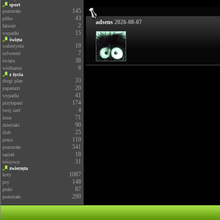
sport
145
pozostałe
43
piłka
adsens
2026-08-07
2
falstart
15
wypadki
święta
19
walentynki
7
sylwester
38
święta
8
wielkanoc
z życia
33
drugi plan
20
paparazzi
41
wypadki
174
przyłapani
4
twoj szef
71
żona
90
dzieciaki
25
ślub
110
praca
541
pozostałe
18
sąsiad
31
teściowa
zwierzęta
1087
koty
148
psy
87
ptaki
299
pozostałe