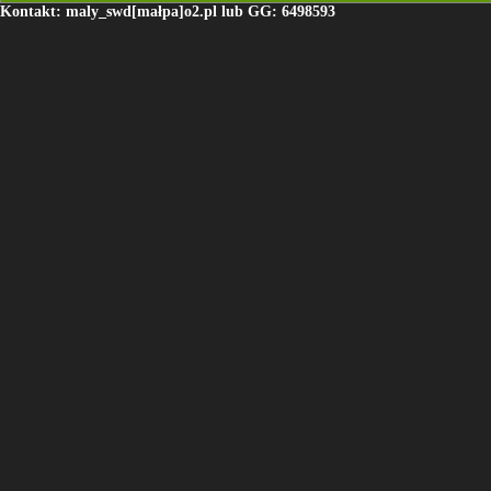
Kontakt: maly_swd[małpa]o2.pl lub GG: 6498593