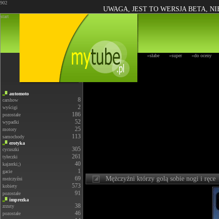
902
UWAGA, JEST TO WERSJA BETA, N
start
»słabe
»super
»do oceny
automoto
8
carshow
2
wyścigi
186
pozostałe
52
wypadki
25
motory
113
samochody
erotyka
305
cycuszki
261
tyłeczki
40
kajzerki;)
1
gacie
69
Mężczyźni którzy golą sobie nogi i ręce
meżczyźni
573
kobiety
91
pozostałe
imprezka
38
zrzuty
46
pozostałe