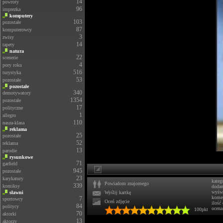
14
powroty
96
imprezka
komputery
103
pozostałe
87
komputerowcy
3
zwisy
14
tapety
natura
22
scenerie
4
pory roku
516
turystyka
53
pozostałe
pozostałe
340
demotywatory
1354
pozostałe
17
polityczne
1
allegro
110
nasza-klasa
reklama
25
pozostałe
52
reklama
13
parodie
rysunkowe
71
garfield
945
pozostałe
23
karykatury
kateg
Powiadom znajomego
339
komiksy
doda
wyświ
sławni
Wyślij kartkę
komen
7
sportowcy
Oceń zdjęcie
ilość
84
politycy
ocena
100pkt
70
aktorki
13
aktorzy