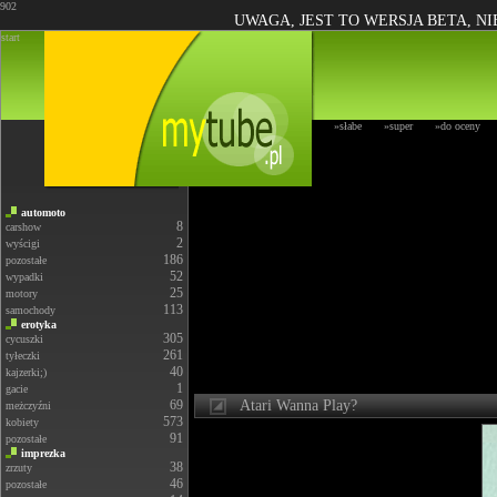
902
UWAGA, JEST TO WERSJA BETA, N
start
»słabe
»super
»do oceny
automoto
8
carshow
2
wyścigi
186
pozostałe
52
wypadki
25
motory
113
samochody
erotyka
305
cycuszki
261
tyłeczki
40
kajzerki;)
1
gacie
69
Atari Wanna Play?
meżczyźni
573
kobiety
91
pozostałe
imprezka
38
zrzuty
46
pozostałe