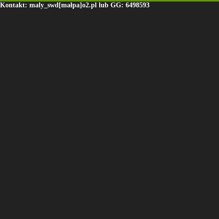
Kontakt: maly_swd[małpa]o2.pl lub GG: 6498593