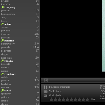
14
powroty
96
imprezka
komputery
103
pozostałe
87
komputerowcy
3
zwisy
14
tapety
natura
22
scenerie
4
pory roku
516
turystyka
53
pozostałe
pozostałe
340
demotywatory
1354
pozostałe
17
polityczne
1
allegro
110
nasza-klasa
reklama
25
pozostałe
52
reklama
13
parodie
rysunkowe
71
garfield
945
pozostałe
23
karykatury
kateg
Powiadom znajomego
339
komiksy
doda
sławni
wyświ
Wyślij kartkę
7
komen
sportowcy
Oceń zdjęcie
ilość
84
politycy
ocena
0pkt
70
aktorki
13
aktorzy