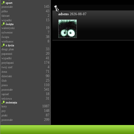
sport
145
pozostałe
43
piłka
adsens
2026-08-07
2
falstart
15
wypadki
święta
19
walentynki
7
sylwester
38
święta
8
wielkanoc
z życia
33
drugi plan
20
paparazzi
41
wypadki
174
przyłapani
4
twoj szef
71
żona
90
dzieciaki
25
ślub
110
praca
541
pozostałe
18
sąsiad
31
teściowa
zwierzęta
1087
koty
148
psy
87
ptaki
299
pozostałe