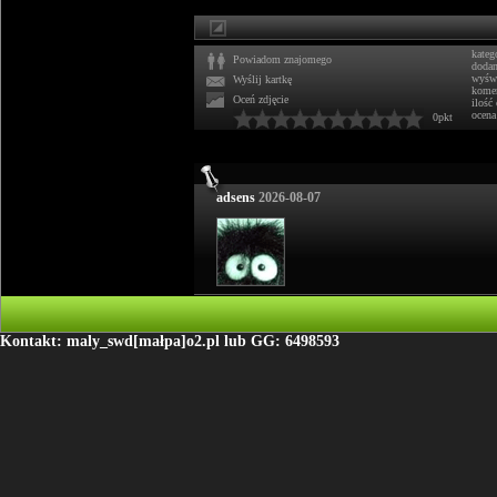
kateg
Powiadom znajomego
doda
wyświ
Wyślij kartkę
komen
Oceń zdjęcie
ilość
ocena
0pkt
adsens
2026-08-07
Kontakt: maly_swd[małpa]o2.pl lub GG: 6498593