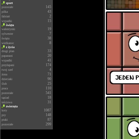
sport
145
pozostałe
43
piłka
2
falstart
15
wypadki
święta
19
walentynki
7
sylwester
38
święta
8
wielkanoc
z życia
33
drugi plan
20
paparazzi
41
wypadki
174
przyłapani
4
twoj szef
71
żona
90
dzieciaki
25
ślub
110
praca
541
pozostałe
18
sąsiad
31
teściowa
zwierzęta
1087
koty
148
psy
87
ptaki
299
pozostałe