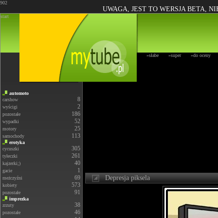
902
UWAGA, JEST TO WERSJA BETA, N
start
»słabe
»super
»do oceny
automoto
8
carshow
2
wyścigi
186
pozostałe
52
wypadki
25
motory
113
samochody
erotyka
305
cycuszki
261
tyłeczki
40
kajzerki;)
1
gacie
69
Depresja piksela
meżczyźni
573
kobiety
91
pozostałe
imprezka
38
zrzuty
46
pozostałe