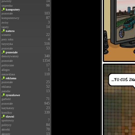
14
powroty
96
imprezka
komputery
103
pozostałe
87
komputerowcy
3
zwisy
14
tapety
natura
22
scenerie
4
pory roku
516
turystyka
53
pozostałe
pozostałe
340
demotywatory
1354
pozostałe
17
polityczne
1
allegro
110
nasza-klasa
reklama
25
pozostałe
52
reklama
13
parodie
rysunkowe
71
garfield
945
pozostałe
23
karykatury
339
komiksy
sławni
7
sportowcy
84
politycy
70
aktorki
13
aktorzy