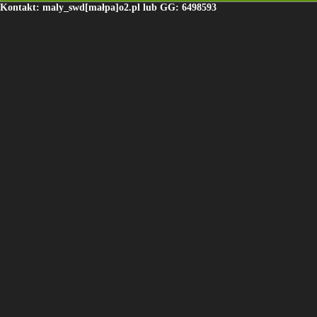
Kontakt: maly_swd[małpa]o2.pl lub GG: 6498593