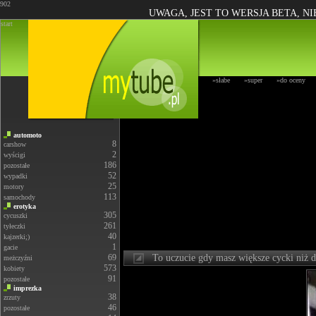
902
UWAGA, JEST TO WERSJA BETA, N
start
»słabe
»super
»do oceny
automoto
8
carshow
2
wyścigi
186
pozostałe
52
wypadki
25
motory
113
samochody
erotyka
305
cycuszki
261
tyłeczki
40
kajzerki;)
1
gacie
69
To uczucie gdy masz większe cycki niż 
meżczyźni
573
kobiety
91
pozostałe
imprezka
38
zrzuty
46
pozostałe