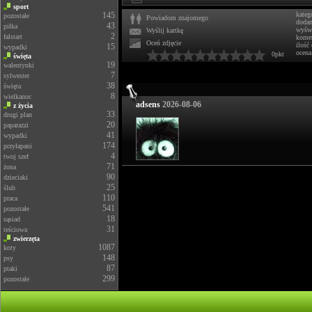
sport
145
kateg
pozostałe
Powiadom znajomego
doda
43
piłka
wyświ
Wyślij kartkę
2
falstart
komen
Oceń zdjęcie
ilość
15
wypadki
ocena
0pkt
święta
19
walentynki
7
sylwester
38
święta
8
wielkanoc
adsens
2026-08-06
z życia
33
drugi plan
20
paparazzi
41
wypadki
174
przyłapani
4
twoj szef
71
żona
90
dzieciaki
25
ślub
110
praca
541
pozostałe
18
sąsiad
31
teściowa
zwierzęta
1087
koty
148
psy
87
ptaki
299
pozostałe