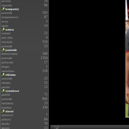
14
powroty
96
imprezka
komputery
103
pozostałe
87
komputerowcy
3
zwisy
14
tapety
natura
22
scenerie
4
pory roku
516
turystyka
53
pozostałe
pozostałe
340
demotywatory
1354
pozostałe
17
polityczne
1
allegro
110
nasza-klasa
reklama
25
pozostałe
52
reklama
13
parodie
rysunkowe
71
garfield
945
pozostałe
23
karykatury
339
komiksy
sławni
7
sportowcy
84
politycy
70
aktorki
13
aktorzy