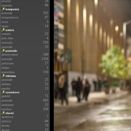
14
powroty
96
imprezka
komputery
103
pozostałe
87
komputerowcy
3
zwisy
14
tapety
natura
22
scenerie
4
pory roku
516
turystyka
53
pozostałe
pozostałe
340
demotywatory
1354
pozostałe
17
polityczne
1
allegro
110
nasza-klasa
reklama
25
pozostałe
52
reklama
13
parodie
rysunkowe
71
garfield
945
pozostałe
23
karykatury
339
komiksy
sławni
7
sportowcy
84
politycy
70
aktorki
13
aktorzy