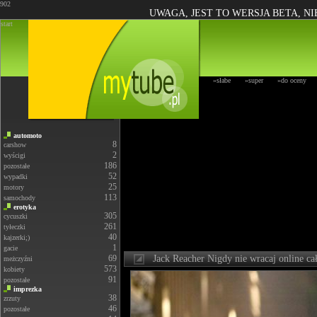
902
UWAGA, JEST TO WERSJA BETA, N
start
»słabe
»super
»do oceny
automoto
8
carshow
2
wyścigi
186
pozostałe
52
wypadki
25
motory
113
samochody
erotyka
305
cycuszki
261
tyłeczki
40
kajzerki;)
1
gacie
69
Jack Reacher Nigdy nie wracaj online ca
meżczyźni
573
kobiety
91
pozostałe
imprezka
38
zrzuty
46
pozostałe