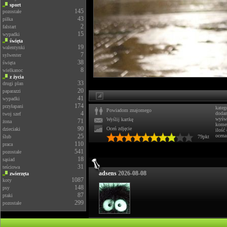
sport
145
pozostałe
43
piłka
2
falstart
15
wypadki
święta
19
walentynki
7
sylwester
38
święta
8
wielkanoc
z życia
33
drugi plan
20
paparazzi
41
wypadki
174
przyłapani
kateg
Powiadom znajomego
4
doda
twoj szef
wyświ
Wyślij kartkę
71
żona
komen
90
Oceń zdjęcie
dzieciaki
ilość
25
ocena
ślub
79pkt
110
praca
541
pozostałe
18
sąsiad
31
teściowa
adsens
2026-08-08
zwierzęta
1087
koty
148
psy
87
ptaki
299
pozostałe