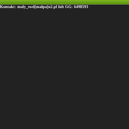
Kontakt: maly_swd[małpa]o2.pl lub GG: 6498593