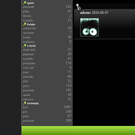
sport
145
pozostałe
43
piłka
adsens
2026-08-07
2
falstart
15
wypadki
święta
19
walentynki
7
sylwester
38
święta
8
wielkanoc
z życia
33
drugi plan
20
paparazzi
41
wypadki
174
przyłapani
4
twoj szef
71
żona
90
dzieciaki
25
ślub
110
praca
541
pozostałe
18
sąsiad
31
teściowa
zwierzęta
1087
koty
148
psy
87
ptaki
299
pozostałe