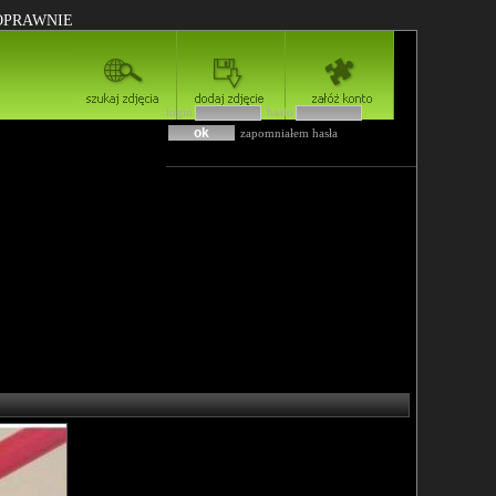
POPRAWNIE
login
hasło
zapomniałem hasła