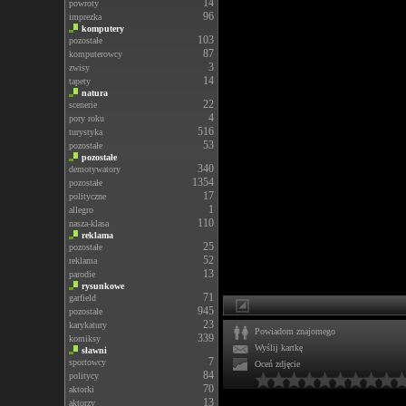
14
powroty
96
imprezka
komputery
103
pozostałe
87
komputerowcy
3
zwisy
14
tapety
natura
22
scenerie
4
pory roku
516
turystyka
53
pozostałe
pozostałe
340
demotywatory
1354
pozostałe
17
polityczne
1
allegro
110
nasza-klasa
reklama
25
pozostałe
52
reklama
13
parodie
rysunkowe
71
garfield
945
pozostałe
23
karykatury
Powiadom znajomego
339
komiksy
Wyślij kartkę
sławni
7
sportowcy
Oceń zdjęcie
84
politycy
70
aktorki
13
aktorzy