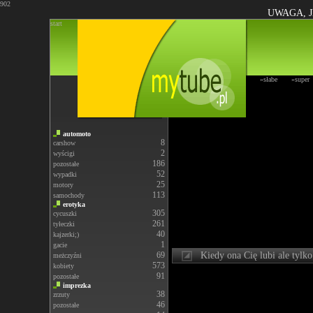
902
UWAGA, J
start
»słabe
»super
automoto
8
carshow
2
wyścigi
186
pozostałe
52
wypadki
25
motory
113
samochody
erotyka
305
cycuszki
261
tyłeczki
40
kajzerki;)
1
gacie
69
Kiedy ona Cię lubi ale tylko
meżczyźni
573
kobiety
91
pozostałe
imprezka
38
zrzuty
46
pozostałe