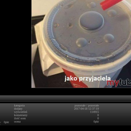
kategoria
pozostałe
/
pozostałe
dodany
2017-04-18 12:37:19
wyświetleń
114915
komentarzy
0
ilość ocen
0
ocena
0pkt
0pkt