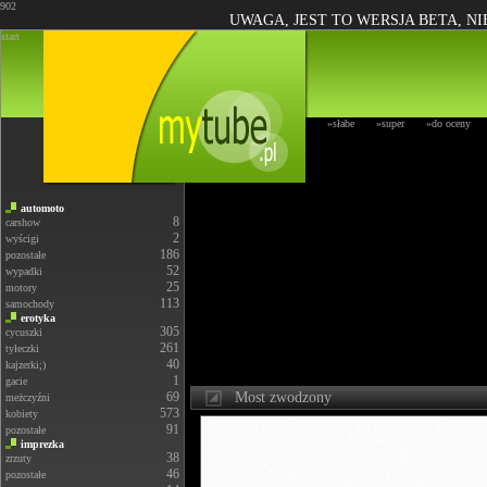
902
UWAGA, JEST TO WERSJA BETA, N
start
»słabe
»super
»do oceny
automoto
8
carshow
2
wyścigi
186
pozostałe
52
wypadki
25
motory
113
samochody
erotyka
305
cycuszki
261
tyłeczki
40
kajzerki;)
1
gacie
69
Most zwodzony
meżczyźni
573
kobiety
91
pozostałe
imprezka
38
zrzuty
46
pozostałe