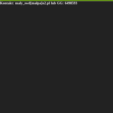
Kontakt: maly_swd[małpa]o2.pl lub GG: 6498593