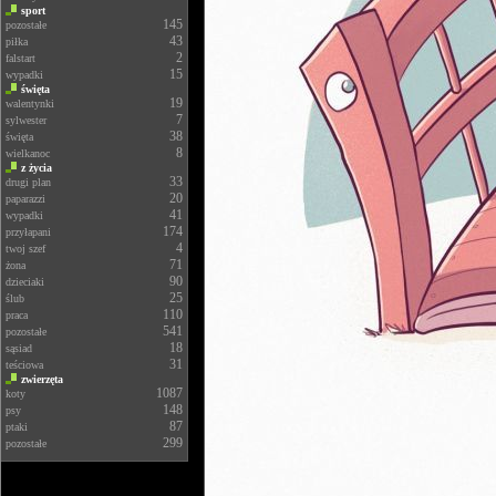
sport
145
pozostałe
43
piłka
2
falstart
15
wypadki
święta
19
walentynki
7
sylwester
38
święta
8
wielkanoc
z życia
33
drugi plan
20
paparazzi
41
wypadki
174
przyłapani
4
twoj szef
71
żona
90
dzieciaki
25
ślub
110
praca
541
pozostałe
18
sąsiad
31
teściowa
zwierzęta
1087
koty
148
psy
87
ptaki
299
pozostałe