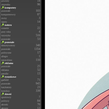
14
powroty
96
imprezka
komputery
103
pozostałe
87
komputerowcy
3
zwisy
14
tapety
natura
22
scenerie
4
pory roku
516
turystyka
53
pozostałe
pozostałe
340
demotywatory
1354
pozostałe
17
polityczne
1
allegro
110
nasza-klasa
reklama
25
pozostałe
52
reklama
13
parodie
rysunkowe
71
garfield
945
pozostałe
23
karykatury
339
komiksy
sławni
7
sportowcy
84
politycy
70
aktorki
13
aktorzy