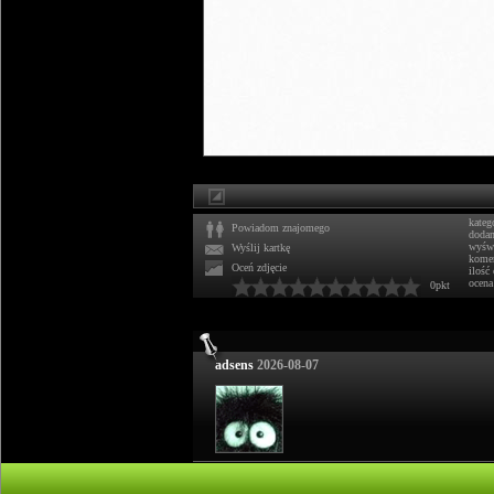
kateg
Powiadom znajomego
doda
wyświ
Wyślij kartkę
komen
Oceń zdjęcie
ilość
ocena
0pkt
adsens
2026-08-07