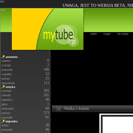
902
UWAGA, JEST TO WERSJA BETA, N
start
»słabe
»super
»do oceny
automoto
8
carshow
2
wyścigi
186
pozostałe
52
wypadki
25
motory
113
samochody
erotyka
305
cycuszki
261
tyłeczki
40
kajzerki;)
1
gacie
69
Walka z kotem
meżczyźni
573
kobiety
91
pozostałe
imprezka
38
zrzuty
46
pozostałe