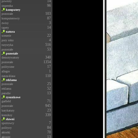
14
powroty
96
imprezka
komputery
103
pozostałe
87
komputerowcy
3
zwisy
14
tapety
natura
22
scenerie
4
pory roku
516
turystyka
53
pozostałe
pozostałe
340
demotywatory
1354
pozostałe
17
polityczne
1
allegro
110
nasza-klasa
reklama
25
pozostałe
52
reklama
13
parodie
rysunkowe
71
garfield
945
pozostałe
23
karykatury
339
komiksy
sławni
7
sportowcy
84
politycy
70
aktorki
13
aktorzy