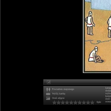
kateg
Powiadom znajomego
doda
wyświ
Wyślij kartkę
komen
Oceń zdjęcie
ilość
ocena
0pkt