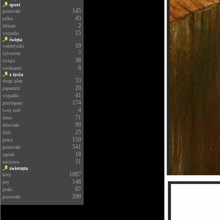
sport
145
pozostałe
43
piłka
2
falstart
15
wypadki
święta
19
walentynki
7
sylwester
38
święta
8
wielkanoc
z życia
33
drugi plan
20
paparazzi
41
wypadki
174
przyłapani
4
twoj szef
71
żona
90
dzieciaki
25
ślub
110
praca
541
pozostałe
18
sąsiad
31
teściowa
zwierzęta
1087
koty
148
psy
87
ptaki
299
pozostałe