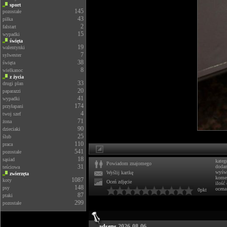
sport
145
pozostałe
43
piłka
2
falstart
15
wypadki
święta
19
walentynki
7
sylwester
38
święta
8
wielkanoc
z życia
33
drugi plan
20
paparazzi
41
wypadki
174
przyłapani
4
twoj szef
71
żona
90
dzieciaki
25
ślub
110
praca
541
pozostałe
18
sąsiad
kateg
Powiadom znajomego
31
doda
teściowa
wyświ
Wyślij kartkę
zwierzęta
komen
1087
koty
Oceń zdjęcie
ilość
148
psy
ocena
0pkt
87
ptaki
299
pozostałe
adsens
2026-08-06