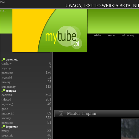
902
UWAGA, JEST TO WERSJA BETA, N
start
»słabe
»super
»do oceny
automoto
8
carshow
2
wyścigi
186
pozostałe
52
wypadki
25
motory
113
samochody
erotyka
305
cycuszki
261
tyłeczki
40
kajzerki;)
1
gacie
69
Matilda Troplini
meżczyźni
573
kobiety
91
pozostałe
imprezka
38
zrzuty
46
pozostałe