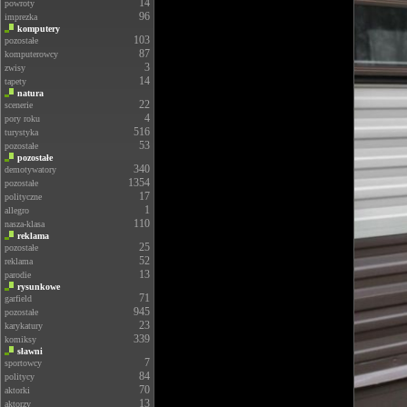
14
powroty
96
imprezka
komputery
103
pozostałe
87
komputerowcy
3
zwisy
14
tapety
natura
22
scenerie
4
pory roku
516
turystyka
53
pozostałe
pozostałe
340
demotywatory
1354
pozostałe
17
polityczne
1
allegro
110
nasza-klasa
reklama
25
pozostałe
52
reklama
13
parodie
rysunkowe
71
garfield
945
pozostałe
23
karykatury
339
komiksy
sławni
7
sportowcy
84
politycy
70
aktorki
13
aktorzy