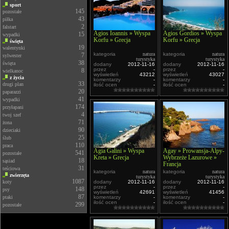
sport
145
pozostałe
43
piłka
2
falstart
Agios Ioannis » Wyspa
Agios Gordios » Wyspa
15
wypadki
Korfu » Grecja
Korfu » Grecja
święta
19
walentynki
kategoria
natura
kategoria
natura
7
sylwester
turystyka
turystyka
38
święta
dodany
2012-11-16
dodany
2012-11-16
przez
-
przez
-
8
wielkanoc
wyświetleń
43212
wyświetleń
43027
z życia
komentarzy
-
komentarzy
-
33
drugi plan
ilość ocen
-
ilość ocen
-
20
paparazzi
41
wypadki
174
przyłapani
4
twoj szef
71
żona
90
dzieciaki
25
ślub
110
praca
Agia Galini » Wyspa
Agay » Prowansja-Alpy-
541
pozostałe
Kreta » Grecja
Wybrzeże Lazurowe »
18
sąsiad
Francja
31
teściowa
kategoria
natura
kategoria
natura
zwierzęta
turystyka
turystyka
1087
koty
dodany
2012-11-16
dodany
2012-11-16
przez
-
przez
-
148
psy
wyświetleń
42691
wyświetleń
41456
87
ptaki
komentarzy
-
komentarzy
-
ilość ocen
-
ilość ocen
-
299
pozostałe