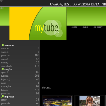
902
UWAGA, JEST TO WERSJA BETA, N
start
»słabe
»super
»do oceny
automoto
8
carshow
2
wyścigi
186
pozostałe
52
wypadki
25
motory
113
samochody
erotyka
305
cycuszki
261
tyłeczki
40
kajzerki;)
1
gacie
69
meżczyźni
Strona:
573
kobiety
91
pozostałe
imprezka
38
zrzuty
46
pozostałe