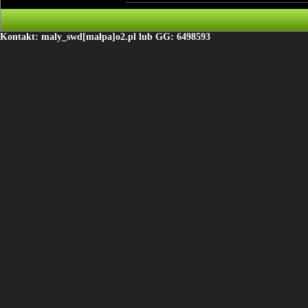
Kontakt: maly_swd[małpa]o2.pl lub GG: 6498593