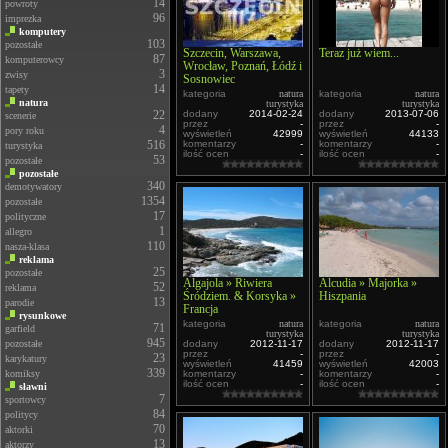
14
powroty
96
imprezka
komputery
103
pozostałe
Szczecin, Warszawa,
Teraz już wiem...
87
komputerowcy
Wrocław, Poznań, Łódź i
3
zwisy
Sosnowiec
14
tapety
kategoria
natura
kategoria
natura
natura
turystyka
turystyka
22
dodany
2014-02-24
dodany
2013-07-06
scenerie
przez
-
przez
-
4
pory roku
wyświetleń
42999
wyświetleń
44133
516
komentarzy
-
komentarzy
-
turystyka
ilość ocen
-
ilość ocen
-
53
pozostałe
pozostałe
340
demotywatory
1354
pozostałe
17
polityczne
1
allegro
110
nasza-klasa
reklama
25
pozostałe
Algajola » Riwiera
Alcudia » Majorka »
52
reklama
Śródziem. & Korsyka »
Hiszpania
13
parodie
Francja
rysunkowe
kategoria
natura
kategoria
natura
71
garfield
turystyka
turystyka
945
pozostałe
dodany
2012-11-17
dodany
2012-11-17
przez
-
przez
-
23
karykatury
wyświetleń
41459
wyświetleń
42003
339
komiksy
komentarzy
-
komentarzy
-
ilość ocen
-
ilość ocen
-
sławni
7
sportowcy
84
politycy
70
aktorki
13
aktorzy