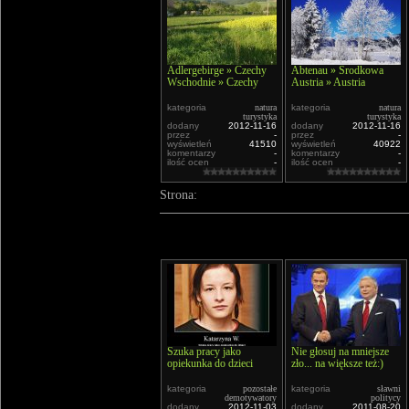
Adlergebirge » Czechy
Abtenau » Środkowa
Wschodnie » Czechy
Austria » Austria
kategoria
natura
kategoria
natura
turystyka
turystyka
dodany
2012-11-16
dodany
2012-11-16
przez
-
przez
-
wyświetleń
41510
wyświetleń
40922
komentarzy
-
komentarzy
-
ilość ocen
-
ilość ocen
-
Strona:
Szuka pracy jako
Nie głosuj na mniejsze
opiekunka do dzieci
zło... na większe też:)
kategoria
pozostałe
kategoria
sławni
demotywatory
politycy
dodany
2012-11-03
dodany
2011-08-20