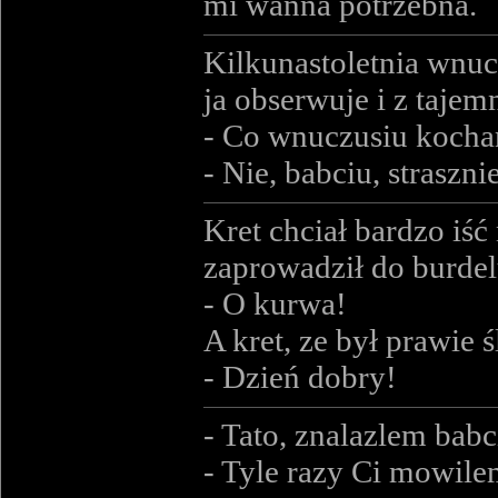
mi wanna potrzebna.
Kilkunastoletnia wnucz
ja obserwuje i z taj
- Co wnuczusiu kochan
- Nie, babciu, straszni
Kret chciał bardzo iść
zaprowadził do burdelu
- O kurwa!
A kret, ze był prawie 
- Dzień dobry!
- Tato, znalazlem babci
- Tyle razy Ci mowil