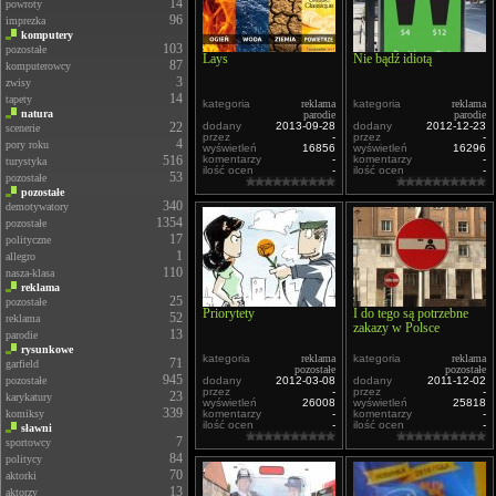
14
powroty
96
imprezka
komputery
103
pozostałe
Lays
Nie bądź idiotą
87
komputerowcy
3
zwisy
14
tapety
kategoria
reklama
kategoria
reklama
natura
parodie
parodie
22
dodany
2013-09-28
dodany
2012-12-23
scenerie
przez
-
przez
-
4
pory roku
wyświetleń
16856
wyświetleń
16296
516
komentarzy
-
komentarzy
-
turystyka
ilość ocen
-
ilość ocen
-
53
pozostałe
pozostałe
340
demotywatory
1354
pozostałe
17
polityczne
1
allegro
110
nasza-klasa
reklama
25
pozostałe
Priorytety
I do tego są potrzebne
52
reklama
zakazy w Polsce
13
parodie
rysunkowe
kategoria
reklama
kategoria
reklama
71
garfield
pozostałe
pozostałe
945
pozostałe
dodany
2012-03-08
dodany
2011-12-02
przez
-
przez
-
23
karykatury
wyświetleń
26008
wyświetleń
25818
339
komiksy
komentarzy
-
komentarzy
-
ilość ocen
-
ilość ocen
-
sławni
7
sportowcy
84
politycy
70
aktorki
13
aktorzy