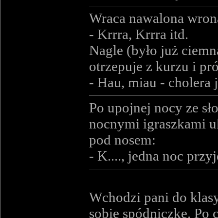
Wraca nawalona wrona 
- Krrra, Krrra itd.
Nagle (było już ciemn
otrzepuje z kurzu i pr
- Hau, miau - cholera 
Po upojnej nocy ze sł
nocnymi igraszkami uk
pod nosem:
- K...., jedna noc przy
Wchodzi pani do klasy
sobie spódniczkę. Po c