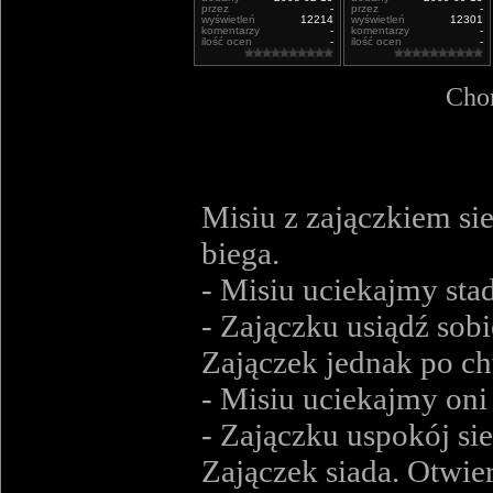
przez
-
przez
-
wyświetleń
12214
wyświetleń
12301
komentarzy
-
komentarzy
-
ilość ocen
-
ilość ocen
-
Chor
Misiu z zajączkiem sie
biega.
- Misiu uciekajmy stad
- Zajączku usiądź sobie
Zajączek jednak po ch
- Misiu uciekajmy oni 
- Zajączku uspokój sie 
Zajączek siada. Otwier