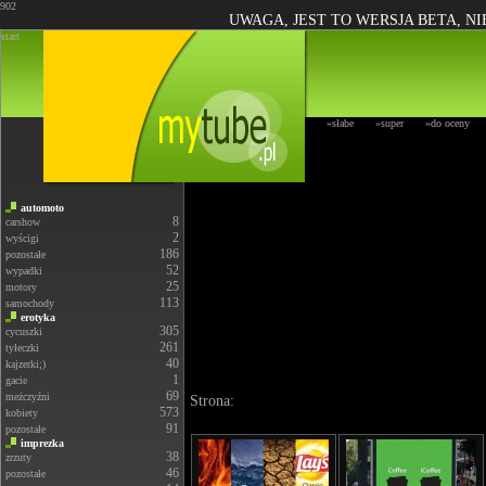
902
UWAGA, JEST TO WERSJA BETA, N
start
»słabe
»super
»do oceny
automoto
8
carshow
2
wyścigi
186
pozostałe
52
wypadki
25
motory
113
samochody
erotyka
305
cycuszki
261
tyłeczki
40
kajzerki;)
1
gacie
69
meżczyźni
Strona:
573
kobiety
91
pozostałe
imprezka
38
zrzuty
46
pozostałe