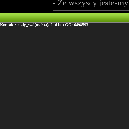
- Ze wszyscy jestesmy 
Kontakt: maly_swd[małpa]o2.pl lub GG: 6498593