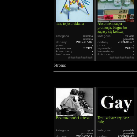
Tak, to jest reklama
Absolwent super
promocja, biegne bo
zapasy się kończą
kategoria
reklama
kategoria
reklama
reklama
pozostałe
dodany
2009-07-09
dodany
2009-06-27
przez
-
przez
-
wyświetleń
37321
wyświetleń
29102
komentarzy
-
komentarzy
-
ilość ocen
-
ilość ocen
-
Strona:
Bez możliwości ucieczki
Test.. zobacz czy dasz
redę
kategoria
z życia
kategoria
pozostałe
pozostałe
pozostałe
dodany
2008-02-19
dodany
2009-09-15