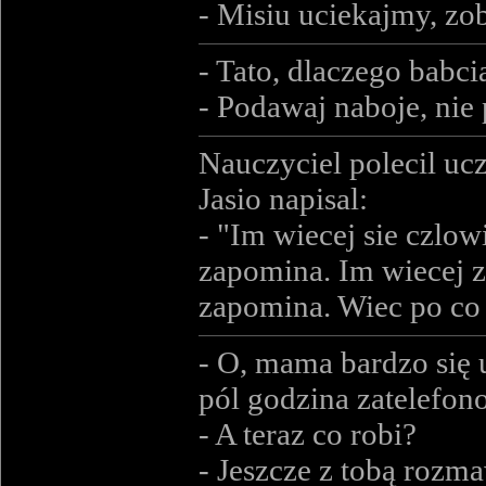
- Misiu uciekajmy, zo
- Tato, dlaczego babci
- Podawaj naboje, nie
Nauczyciel polecil uc
Jasio napisal:
- "Im wiecej sie czlo
zapomina. Im wiecej 
zapomina. Wiec po co 
- O, mama bardzo się 
pól godzina zatelefono
- A teraz co robi?
- Jeszcze z tobą rozma