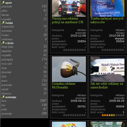
sport
145
pozostałe
43
piłka
2
falstart
Niezręczna reklama
Trzeba zachęcać nowych
15
wypadki
policji na autobusie UK
nabywców
święta
19
walentynki
kategoria
reklama
kategoria
reklama
7
sylwester
pozostałe
reklama
38
święta
dodany
2010-12-08
dodany
2010-09-09
przez
-
przez
skarpet
8
wielkanoc
wyświetleń
26954
wyświetleń
35004
z życia
komentarzy
-
komentarzy
-
33
drugi plan
ilość ocen
-
ilość ocen
-
20
paparazzi
41
wypadki
174
przyłapani
4
twoj szef
71
żona
90
dzieciaki
25
ślub
110
praca
Genialna reklama
Jak nie robić reklamy na
541
pozostałe
McDonalda
samochodzie
18
sąsiad
31
teściowa
kategoria
reklama
kategoria
reklama
zwierzęta
pozostałe
pozostałe
1087
koty
dodany
2009-09-21
dodany
2009-08-28
przez
-
przez
-
148
psy
wyświetleń
29761
wyświetleń
30606
87
ptaki
komentarzy
-
komentarzy
-
ilość ocen
-
ilość ocen
1
299
pozostałe