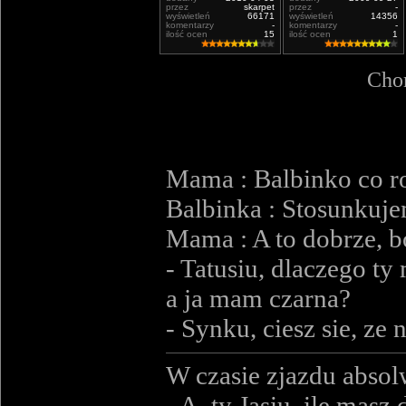
przez
skarpet
przez
-
wyświetleń
66171
wyświetleń
14356
komentarzy
-
komentarzy
-
ilość ocen
15
ilość ocen
1
Chor
Mama : Balbinko co ro
Balbinka : Stosunkuje
Mama : A to dobrze, bo
- Tatusiu, dlaczego ty
a ja mam czarna?
- Synku, ciesz sie, ze 
W czasie zjazdu absol
- A, ty Jasiu, ile masz 