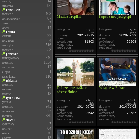
14
powroty
96
imprezka
komputery
103
pozostałe
Matilda Troplini
Popatrz tato jaki głupi
87
komputerowcy
3
zwisy
14
tapety
kategoria
z życia
kategoria
z życia
natura
żona
praca
22
dodany
2023-08-15
dodany
2020-02-29
scenerie
przez
-
przez
-
4
pory roku
wyświetleń
31803
wyświetleń
52708
516
komentarzy
-
komentarzy
-
turystyka
ilość ocen
-
ilość ocen
-
53
pozostałe
pozostałe
340
demotywatory
1354
pozostałe
17
polityczne
1
allegro
110
nasza-klasa
reklama
25
pozostałe
Dobrze przemyślane
Witajcie w Polsce
52
reklama
zdjęcie ślubne
13
parodie
rysunkowe
kategoria
z życia
kategoria
z życia
71
garfield
ślub
pozostałe
945
pozostałe
dodany
2014-09-02
dodany
2014-09-02
przez
-
przez
-
23
karykatury
wyświetleń
32642
wyświetleń
123587
339
komiksy
komentarzy
-
komentarzy
-
ilość ocen
-
ilość ocen
-
sławni
7
sportowcy
84
politycy
70
aktorki
13
aktorzy