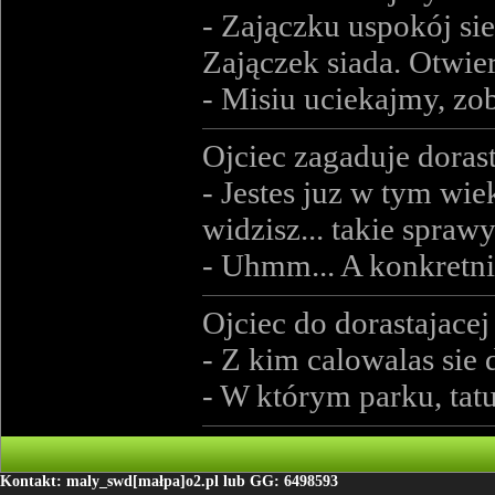
- Zajączku uspokój sie 
Zajączek siada. Otwier
- Misiu uciekajmy, zo
Ojciec zagaduje doras
- Jestes juz w tym wie
widzisz... takie spraw
- Uhmm... A konkretni
Ojciec do dorastajacej
- Z kim calowalas sie 
- W którym parku, tat
Kontakt: maly_swd[małpa]o2.pl lub GG: 6498593