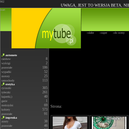
902
UWAGA, JEST TO WERSJA BETA, N
start
»słabe
»super
»do oceny
automoto
8
carshow
2
wyścigi
186
pozostałe
52
wypadki
25
motory
113
samochody
erotyka
305
cycuszki
261
tyłeczki
40
kajzerki;)
1
gacie
69
meżczyźni
Strona:
573
kobiety
91
pozostałe
imprezka
38
zrzuty
46
pozostałe