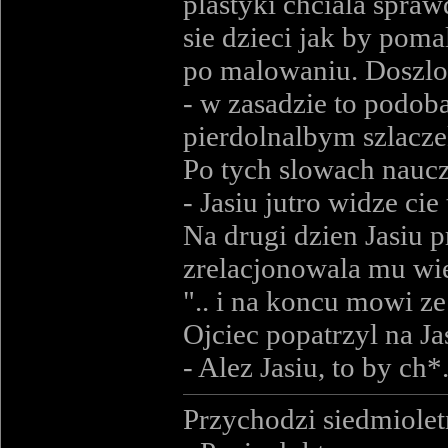
plastyki chciala spraw
sie dzieci jak by pom
po malowaniu. Doszlo 
- w zasadzie to podoba 
pierdolnalbym szlacze
Po tych slowach nauczc
- Jasiu jutro widze cie
Na drugi dzien Jasiu 
zrelacjonowala mu wiec
".. i na koncu mowi ze
Ojciec popatrzyl na Ja
- Alez Jasiu, to by c
Przychodzi siedmiole