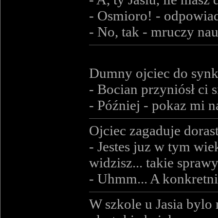
- Osmioro! - odpowia
- No, tak - mruczy nau
Dumny ojciec do synk
- Bocian przyniósł ci 
- Później - pokaz mi n
Ojciec zagaduje doras
- Jestes juz w tym wie
widzisz... takie spraw
- Uhmm... A konkretni
W szkole u Jasia bylo