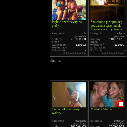
Piękne dziewczyny na
Znaleziono już sprawcę
plaży
podpalenia tęczy na pl.
Zbawiciela - użył lasera
kategoria
z życia
kategoria
z życia
pozostałe
pozostałe
dodany
2013-11-30
dodany
2013-11-13
przez
-
przez
-
wyświetleń
120592
wyświetleń
115690
komentarzy
-
komentarzy
-
ilość ocen
-
ilość ocen
-
Strona:
trzeba pokazać swoje
Madzia i Monia
walory
kategoria
pozostałe
kategoria
pozostałe
nasza-klasa
nasza-klasa
dodany
2010-04-03
dodany
2009-09-27