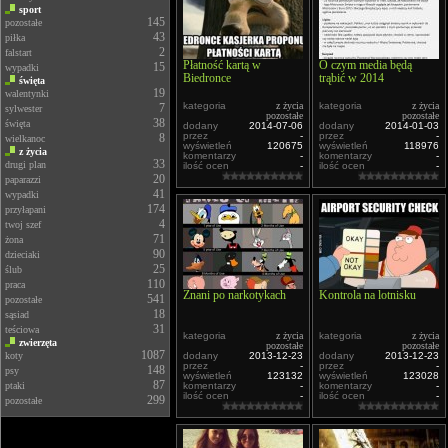
sport
145
pozostałe
43
piłka
2
falstart
Płatność kartą w
O czym media będą
15
wypadki
Biedronce
trąbić w 2014
święta
19
walentynki
kategoria
z życia
kategoria
z życia
7
sylwester
pozostałe
pozostałe
38
święta
dodany
2014-07-06
dodany
2014-01-03
przez
-
przez
-
8
wielkanoc
wyświetleń
120675
wyświetleń
118976
z życia
komentarzy
-
komentarzy
-
33
drugi plan
ilość ocen
-
ilość ocen
-
20
paparazzi
41
wypadki
174
przyłapani
4
twoj szef
71
żona
90
dzieciaki
25
ślub
110
praca
Znani po narkotykach
Kontrola na lotnisku
541
pozostałe
18
sąsiad
31
teściowa
kategoria
z życia
kategoria
z życia
zwierzęta
pozostałe
pozostałe
1087
koty
dodany
2013-12-23
dodany
2013-12-23
przez
-
przez
-
148
psy
wyświetleń
123132
wyświetleń
123028
87
ptaki
komentarzy
-
komentarzy
-
ilość ocen
-
ilość ocen
-
299
pozostałe