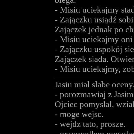
- Misiu uciekajmy stad
- Zajączku usiądź sobie
Zajączek jednak po ch
- Misiu uciekajmy oni 
- Zajączku uspokój sie 
Zajączek siada. Otwier
- Misiu uciekajmy, zo
Jasiu mial slabe ocen
- porozmawiaj z Jasi
Ojciec pomyslal, wzial
- moge wejsc.
- wejdz tato, prosze.
- przyszedlem pogadac