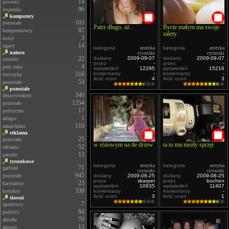
14
powroty
96
imprezka
komputery
103
pozostałe
Patrz długo, aż...
Bycie małym ma swoje
87
komputerowcy
zalety
3
zwisy
14
tapety
kategoria
erotyka
kategoria
erotyka
natura
cycuszki
cycuszki
22
dodany
2009-09-07
dodany
2009-09-07
scenerie
przez
-
przez
-
4
pory roku
wyświetleń
12295
wyświetleń
15216
516
komentarzy
-
komentarzy
-
turystyka
ilość ocen
4
ilość ocen
3
53
pozostałe
pozostałe
340
demotywatory
1354
pozostałe
17
polityczne
1
allegro
110
nasza-klasa
reklama
25
pozostałe
w różowym na tle drzew
ta to ma niezły sprzęt
52
reklama
13
parodie
rysunkowe
kategoria
erotyka
kategoria
erotyka
71
garfield
cycuszki
cycuszki
945
pozostałe
dodany
2009-08-25
dodany
2009-08-25
przez
skarpet
przez
bochen
23
karykatury
wyświetleń
10935
wyświetleń
11407
339
komiksy
komentarzy
-
komentarzy
-
ilość ocen
3
ilość ocen
1
sławni
7
sportowcy
84
politycy
70
aktorki
13
aktorzy