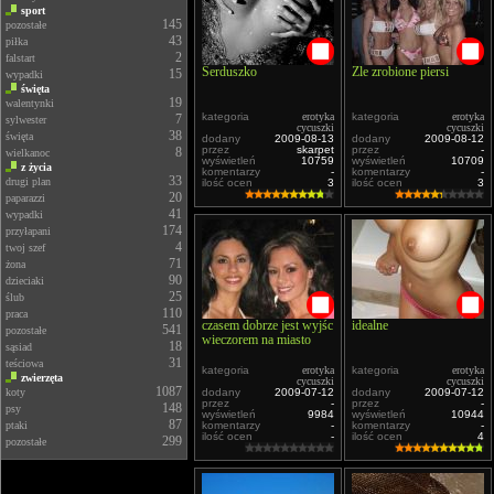
sport
145
pozostałe
43
piłka
2
falstart
Serduszko
Źle zrobione piersi
15
wypadki
święta
19
walentynki
kategoria
erotyka
kategoria
erotyka
7
sylwester
cycuszki
cycuszki
38
święta
dodany
2009-08-13
dodany
2009-08-12
przez
skarpet
przez
-
8
wielkanoc
wyświetleń
10759
wyświetleń
10709
z życia
komentarzy
-
komentarzy
-
33
drugi plan
ilość ocen
3
ilość ocen
3
20
paparazzi
41
wypadki
174
przyłapani
4
twoj szef
71
żona
90
dzieciaki
25
ślub
110
praca
czasem dobrze jest wyjśc
idealne
541
pozostałe
wieczorem na miasto
18
sąsiad
31
teściowa
kategoria
erotyka
kategoria
erotyka
zwierzęta
cycuszki
cycuszki
1087
koty
dodany
2009-07-12
dodany
2009-07-12
przez
-
przez
-
148
psy
wyświetleń
9984
wyświetleń
10944
87
ptaki
komentarzy
-
komentarzy
-
ilość ocen
-
ilość ocen
4
299
pozostałe