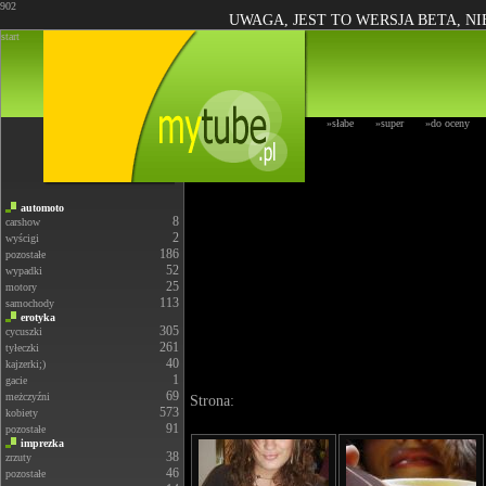
902
UWAGA, JEST TO WERSJA BETA, N
start
»słabe
»super
»do oceny
automoto
8
carshow
2
wyścigi
186
pozostałe
52
wypadki
25
motory
113
samochody
erotyka
305
cycuszki
261
tyłeczki
40
kajzerki;)
1
gacie
69
meżczyźni
Strona:
573
kobiety
91
pozostałe
imprezka
38
zrzuty
46
pozostałe