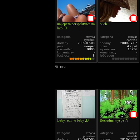
najlepsza perspektywa na
ouch
lato :D
kategoria
erotyka
kategoria
erotyka
cycuszki
cycuszki
dodany
2009-07-08
dodany
2009-07-07
przez
skarpet
przez
skarpet
wyświetleń
9805
wyświetleń
10236
komentarzy
-
komentarzy
-
ilość ocen
8
ilość ocen
-
Strona:
Baby, ach, te baby ;D
Bezludna wyspa ??
kategoria
z życia
kategoria
erotyka
pozostałe
pozostałe
dodany
2009-07-05
dodany
2010-06-20