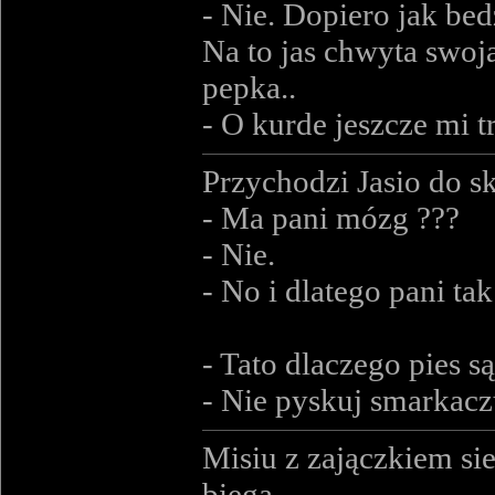
- Nie. Dopiero jak bed
Na to jas chwyta swoj
pepka..
- O kurde jeszcze mi t
Przychodzi Jasio do s
- Ma pani mózg ???
- Nie.
- No i dlatego pani ta
- Tato dlaczego pies s
- Nie pyskuj smarkacz
Misiu z zajączkiem sie
biega.