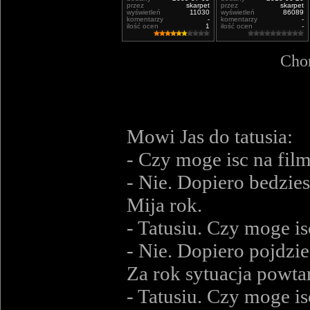
przez
skarpet
przez
skarpet
wyświetleń
11030
wyświetleń
86089
komentarzy
-
komentarzy
-
ilość ocen
1
ilość ocen
-
Chor
Mowi Jas do tatusia:
- Czy moge isc na film
- Nie. Dopiero bedzies
Mija rok.
- Tatusiu. Czy moge is
- Nie. Dopiero pojdzie
Za rok sytuacja powtar
- Tatusiu. Czy moge is