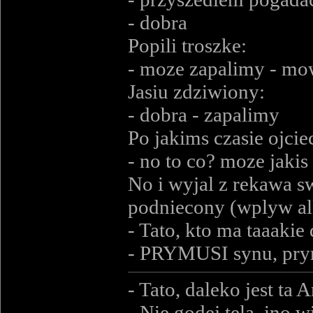
- dobra
Popili troszke:
- moze zapalimy - mow
Jasiu zdziwiony:
- dobra - zapalimy
Po jakims czasie ojcie
- no to co? moze jakis
No i wyjal z rekawa sw
podniecony (wplyw alk
- Tato, kto ma taaaki
- PRYMUSI synu, pry
- Tato, daleko jest ta
- Nie godej tela, ino w