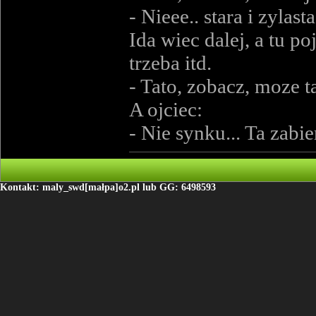
- Nieee.. stara i zylasta
Ida wiec dalej, a tu 
trzeba itd.
- Tato, zobacz, moze 
A ojciec:
- Nie synku... Ta za
Kontakt: maly_swd[małpa]o2.pl lub GG: 6498593