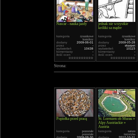
Nascar - nauka jazdy
jednak nie wrzystkie
króliki sa mądre
kategoria
rysunkowe
kategoria
rysunkowe
komiksy
komiksy
dodany
2009-06-01
dodany
2009-05-28
przez
-
przez
skarpet
wyświetleń
10438
wyświetleń
10115
komentarzy
-
komentarzy
-
ilość ocen
-
ilość ocen
-
Strona:
Popiołka przed pracą
St. Lorenzen ob Murau »
Alpy Austriackie »
Austria
kategoria
pozostałe
kategoria
natura
pozostałe
turystyka
dodany
2009-08-30
dodany
2012-10-31