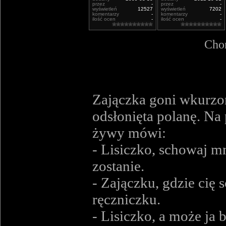
przez
-
przez
-
wyświetleń
12527
wyświetleń
7202
komentarzy
-
komentarzy
-
ilość ocen
-
ilość ocen
-
Chor
Zajączka goni wkurzon
odsłonięta polanę. Na 
żywy mówi:
- Lisiczko, schowaj m
zostanie.
- Zajączku, gdzie cię 
ręczniczku.
- Lisiczko, a może ja