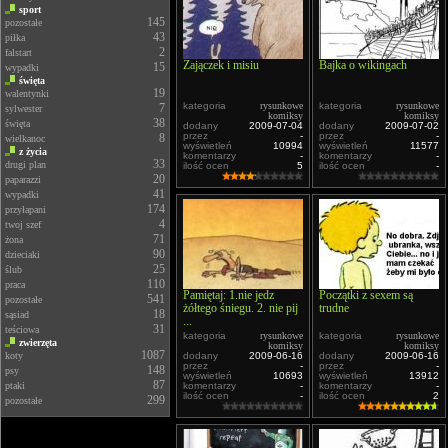
sport
145
pozostałe
43
piłka
2
falstart
Zajączek i misiu
Bajka o wikingach
15
wypadki
święta
19
walentynki
kategoria
rysunkowe
kategoria
rysunkowe
7
sylwester
komiksy
komiksy
38
święta
dodany
2009-07-04
dodany
2009-07-02
przez
-
przez
-
8
wielkanoc
wyświetleń
10994
wyświetleń
11577
z życia
komentarzy
-
komentarzy
-
33
drugi plan
ilość ocen
5
ilość ocen
-
20
paparazzi
41
wypadki
174
przyłapani
4
twoj szef
71
żona
90
dzieciaki
25
ślub
110
praca
Pamiętaj: 1.nie jedz
Początki z sexem są
541
pozostałe
żółtego śniegu. 2. nie pij
trudne
18
sąsiad
...
31
teściowa
kategoria
rysunkowe
kategoria
rysunkowe
zwierzęta
komiksy
komiksy
1087
koty
dodany
2009-06-16
dodany
2009-06-16
przez
-
przez
-
148
psy
wyświetleń
10693
wyświetleń
13912
87
ptaki
komentarzy
-
komentarzy
-
ilość ocen
-
ilość ocen
2
299
pozostałe