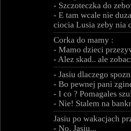
- Szczoteczka do zebow
- E tam wcale nie duza
ciocia Lusia zeby nia c
Corka do mamy :
- Mamo dzieci przezyw
- Alez skad.. ale zoba
- Jasiu dlaczego spozn
- Bo pewnej pani zgin
- I co ? Pomagales sz
- Nie! Stalem na bankn
Jasiu po wakacjach prz
- No, Jasiu...