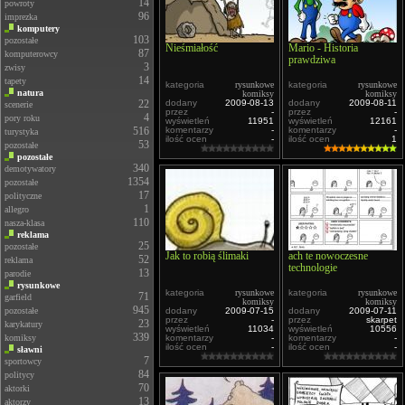
14
powroty
96
imprezka
komputery
103
pozostałe
Nieśmiałość
Mario - Historia
87
komputerowcy
prawdziwa
3
zwisy
14
tapety
kategoria
rysunkowe
kategoria
rysunkowe
natura
komiksy
komiksy
22
dodany
2009-08-13
dodany
2009-08-11
scenerie
przez
-
przez
-
4
pory roku
wyświetleń
11951
wyświetleń
12161
516
komentarzy
-
komentarzy
-
turystyka
ilość ocen
-
ilość ocen
1
53
pozostałe
pozostałe
340
demotywatory
1354
pozostałe
17
polityczne
1
allegro
110
nasza-klasa
reklama
25
pozostałe
Jak to robią ślimaki
ach te nowoczesne
52
reklama
technologie
13
parodie
rysunkowe
kategoria
rysunkowe
kategoria
rysunkowe
71
garfield
komiksy
komiksy
945
pozostałe
dodany
2009-07-15
dodany
2009-07-11
przez
-
przez
skarpet
23
karykatury
wyświetleń
11034
wyświetleń
10556
339
komiksy
komentarzy
-
komentarzy
-
ilość ocen
-
ilość ocen
-
sławni
7
sportowcy
84
politycy
70
aktorki
13
aktorzy