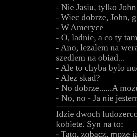
- Nie Jasiu, tylko John
- Wiec dobrze, John, g
- W Ameryce
- O, ladnie, a co ty ta
- Ano, lezalem na wer
szedlem na obiad...
- Ale to chyba bylo n
- Alez skad?
- No dobrze......A moz
- No, no - Ja nie jest
Idzie dwoch ludozerco
kobiete. Syn na to:
- Tato, zobacz, moze 