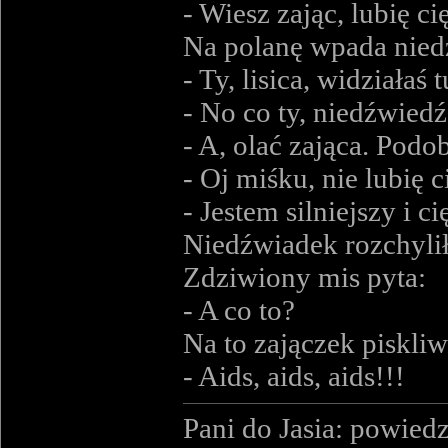
- Wiesz zając, lubię ci
Na polanę wpada niedź
- Ty, lisica, widziałaś 
- No co ty, niedźwiedź
- A, olać zająca. Podob
- Oj miśku, nie lubię ci
- Jestem silniejszy i c
Niedźwiadek rozchylił
Zdziwiony mis pyta:
- A co to?
Na to zajączek piskli
- Aids, aids, aids!!!
Pani do Jasia: powiedz