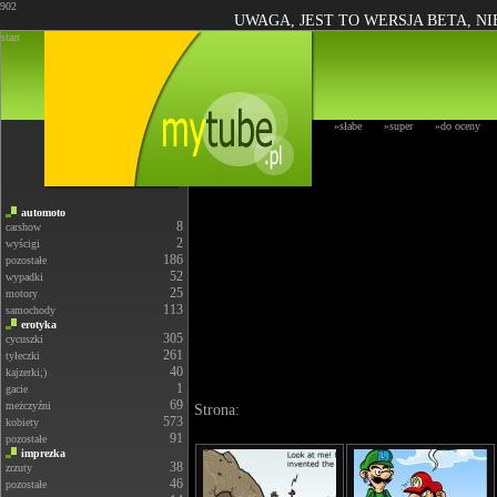
902
UWAGA, JEST TO WERSJA BETA, N
start
»słabe
»super
»do oceny
automoto
8
carshow
2
wyścigi
186
pozostałe
52
wypadki
25
motory
113
samochody
erotyka
305
cycuszki
261
tyłeczki
40
kajzerki;)
1
gacie
69
meżczyźni
Strona:
573
kobiety
91
pozostałe
imprezka
38
zrzuty
46
pozostałe