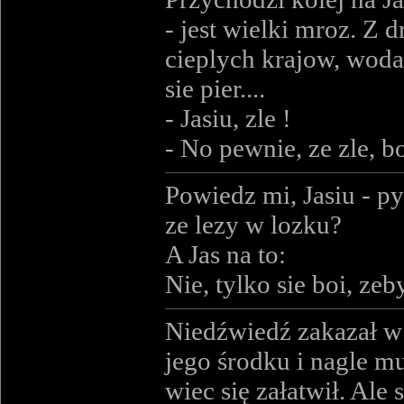
- jest wielki mroz. Z d
cieplych krajow, woda 
sie pier....
- Jasiu, zle !
- No pewnie, ze zle, bo
Powiedz mi, Jasiu - py
ze lezy w lozku?
A Jas na to:
Nie, tylko sie boi, ze
Niedźwiedź zakazał w 
jego środku i nagle mu
wiec się załatwił. Ale