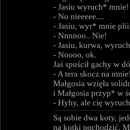
- Jasiu wyruch* mnie!
- No nieeeee....
- Jasiu, wyr* mnie pliii
- Nnnnoo.. Nie!
- Jasiu, kurwa, wyruc
- Noooo, ok.
Jaś spuścił gachy w dó
- A tera skocz na mnie
Małgosia wzięła solidn
i Małgosia przyp* w śc
- Hyhy, ale cię wyruc
Są sobie dwa koty, jed
na kotki pochodzić. M