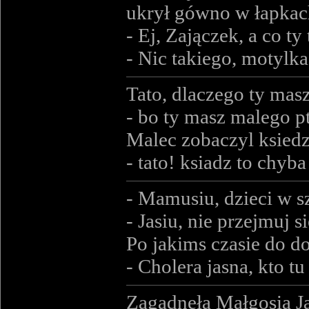
ukrył gówno w łapkach
- Ej, Zajączek, a co t
- Nic takiego, motylka.
Tato, dlaczego ty masz
- bo ty masz malego pt
Malec zobaczyl ksiedz
- tato! ksiadz to chyba
- Mamusiu, dzieci w 
- Jasiu, nie przejmuj 
Po jakims czasie do d
- Cholera jasna, kto t
Zagadnęła Małgosia Ja