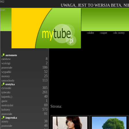
902
UWAGA, JEST TO WERSJA BETA, N
start
»słabe
»super
»do oceny
automoto
8
carshow
2
wyścigi
186
pozostałe
52
wypadki
25
motory
113
samochody
erotyka
305
cycuszki
261
tyłeczki
40
kajzerki;)
1
gacie
69
meżczyźni
Strona:
573
kobiety
91
pozostałe
imprezka
38
zrzuty
46
pozostałe