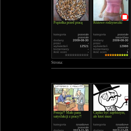
Popiołka przed pracą
Różowe rodzyneczki
kategoria
pozostałe
kategoria
pozostałe
pozostałe
nasza-klasa
dodany
2009-08-30
dodany
2009-08-30
przez
-
przez
-
wyświetleń
12521
wyświetleń
12986
komentarzy
-
komentarzy
-
ilość ocen
-
ilość ocen
1
Strona:
Pensja?! Mało panu
Ciężko być zajebistym,
satysfakcji z pracy?!
ale ktoś musi
kategoria
rysunkowe
kategoria
rysunkowe
pozostałe
pozostałe
dodany
2013-11-30
dodany
2012-12-05