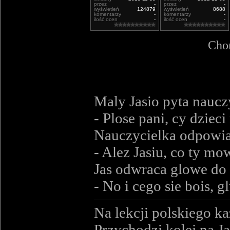
przez
-
przez
-
wyświetleń
124879
wyświetleń
8688
komentarzy
-
komentarzy
-
ilość ocen
-
ilość ocen
-
Chor
Maly Jasio pyta naucz
- Plose pani, cy dziec
Nauczycielka odpowi
- Alez Jasiu, co ty mo
Jas odwraca glowe do 
- No i cego sie bois, gl
Na lekcji polskiego ka
Przychodzi kolej na Ja