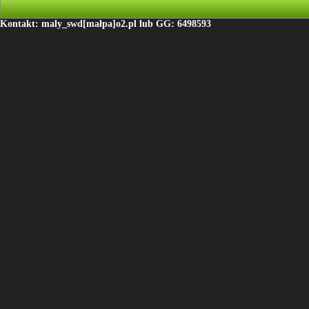
Kontakt: maly_swd[małpa]o2.pl lub GG: 6498593