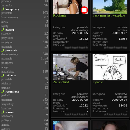
14
powroty
96
imprezka
komputery
103
pozostałe
Kochanie
Pack man jest wszędzie
87
komputerowcy
3
zwisy
14
tapety
kategoria
pozostałe
kategoria
pozostałe
natura
demotywatory
pozostałe
22
dodany
2009-09-05
dodany
2009-09-05
scenerie
przez
-
przez
-
4
pory roku
wyświetleń
15232
wyświetleń
12054
516
komentarzy
-
komentarzy
-
turystyka
ilość ocen
-
ilość ocen
-
53
pozostałe
pozostałe
340
demotywatory
1354
pozostałe
17
polityczne
1
allegro
110
nasza-klasa
reklama
25
pozostałe
Za ile obiad
Pytanie...
52
reklama
13
parodie
rysunkowe
kategoria
pozostałe
kategoria
rysunkowe
71
garfield
demotywatory
komiksy
945
pozostałe
dodany
2009-09-05
dodany
2009-09-04
przez
-
przez
-
23
karykatury
wyświetleń
12522
wyświetleń
13401
339
komiksy
komentarzy
-
komentarzy
-
ilość ocen
-
ilość ocen
-
sławni
7
sportowcy
84
politycy
70
aktorki
13
aktorzy