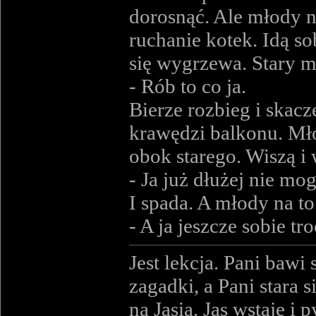
dorosnąć. Ale młody nu
ruchanie kotek. Idą s
się wygrzewa. Stary 
- Rób to co ja.
Bierze rozbieg i skacze
krawędzi balkonu. Młod
obok starego. Wiszą i 
- Ja już dłużej nie m
I spada. A młody na to
- A ja jeszcze sobie t
Jest lekcja. Pani bawi
zagadki, a Pani stara
na Jasia. Jas wstaje i p