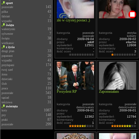
sport
145
pozostałe
43
piłka
2
falstart
zło w czystej postaci ;)
15
wypadki
święta
19
walentynki
kategoria
pozostałe
kategoria
erotyka
7
sylwester
pozostałe
kobiety
38
święta
dodany
2009-09-04
dodany
2009-09-02
przez
wiklif
przez
eliacho
8
wielkanoc
wyświetleń
12501
wyświetleń
12608
z życia
komentarzy
-
komentarzy
-
33
drugi plan
ilość ocen
-
ilość ocen
3
20
paparazzi
41
wypadki
174
przyłapani
4
twoj szef
71
żona
90
dzieciaki
25
ślub
110
praca
Prezydent RP
Zapomniałam
541
pozostałe
18
sąsiad
31
teściowa
kategoria
pozostałe
kategoria
pozostałe
zwierzęta
demotywatory
demotywatory
1087
koty
dodany
2009-09-01
dodany
2009-09-01
przez
-
przez
-
148
psy
wyświetleń
12362
wyświetleń
12794
87
ptaki
komentarzy
-
komentarzy
-
ilość ocen
1
ilość ocen
1
299
pozostałe