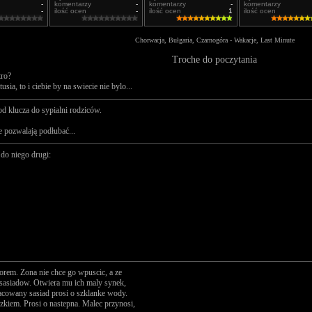
-
komentarzy
-
komentarzy
-
komentarzy
-
ilość ocen
-
ilość ocen
1
ilość ocen
Chorwacja, Bułgaria, Czarnogóra - Wakacje, Last Minute
Troche do poczytania
tro?
usia, to i ciebie by na swiecie nie bylo...
d klucza do sypialni rodziców.
e pozwalają podłubać...
do niego drugi:
rem. Zona nie chce go wpuscic, a ze
i sasiadow. Otwiera mu ich maly synek,
cowany sasiad prosi o szklanke wody.
kiem. Prosi o nastepna. Malec przynosi,