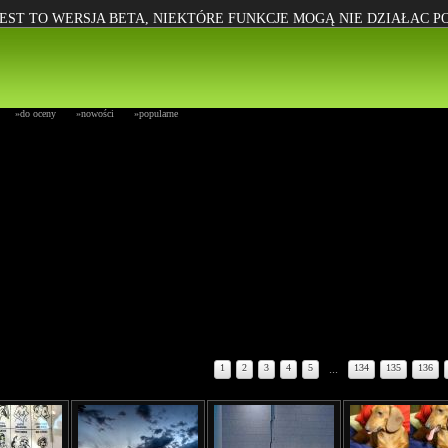
EST TO WERSJA BETA, NIEKTÓRE FUNKCJE MOGĄ NIE DZIAŁAC 
»do oceny
»nowości
»popularne
1
2
3
4
5
...
134
135
136