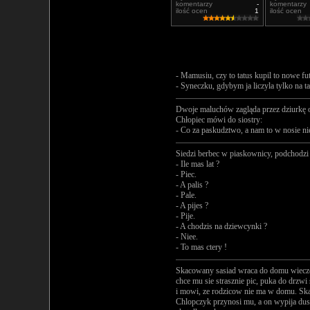
komentarzy
-
komentarzy
ilość ocen
1
ilość ocen
- Mamusiu, czy to tatus kupil to nowe fu
- Syneczku, gdybym ja liczyla tylko na tat
Dwoje maluchów zagląda przez dziurkę o
Chłopiec mówi do siostry:
- Co za paskudztwo, a nam to w nosie ni
Siedzi berbec w piaskownicy, podchodzi 
- Ile mas lat ?
- Piec.
- A palis ?
- Pale.
- A pijes ?
- Pije.
- A chodzis na dziewcynki ?
- Niee.
- To mas ctery !
Skacowany sasiad wraca do domu wieczo
chce mu sie strasznie pic, puka do drzw
i mowi, ze rodzicow nie ma w domu. Ska
Chlopczyk przynosi mu, a on wypija dusz