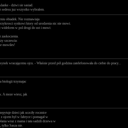
klanke - dziwi sie sasiad.
 z sedesu juz wszystko wybralem.
ieniu obiadek. Nie rozmawiaja
 przykrosci synkowi ktory od urodzenia nic nie mowi.
 widelcem w pol drogi do ust i mowi:
 zaskoczenia.
zy szczescia:
ie mowiles!
synek wracającemu ojcu. - Właśnie przed pól godzina zatelefonowała do ciebie do pracy...
ka biologii trzymajac
ak. A moze wiesz, jak
epytuje dzieci jak uczciły rocznice
z z ojcem był w fabryce i pomagał w
ia wraz z mama i tata sadzili drzewa w
 tylko Sasza nie.