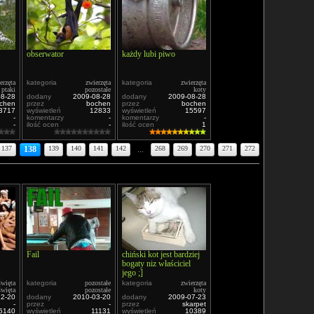
obserwator
każdy lubi piwo
erzęta
kategoria
zwierzęta
kategoria
zwierzęta
ptaki
pozostałe
koty
08-28
dodany
2009-08-28
dodany
2009-08-28
chen
przez
bochen
przez
bochen
3717
wyświetleń
12833
wyświetleń
15597
-
komentarzy
-
komentarzy
-
-
ilość ocen
-
ilość ocen
1
137
138
139
140
141
142
...
268
269
270
271
272
Fail
chiński kot jest bardziej
bogaty niz właściciel
jego ;]
święta
kategoria
pozostałe
kategoria
zwierzęta
święta
pozostałe
koty
12-20
dodany
2010-03-20
dodany
2009-07-23
-
przez
-
przez
skarpet
5140
wyświetleń
11131
wyświetleń
10389