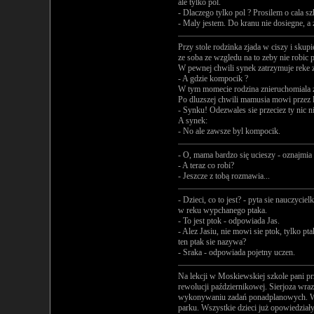
ale tylko pol.
- Dlaczego tylko pol ? Prosilem o cala sz
- Maly jestem. Do kranu nie dosiegne, a
Przy stole rodzinka zjada w ciszy i skup
ze soba ze wzgledu na to zeby nie robic
W pewnej chwili synek zatrzymuje reke z
- A gdzie kompocik ?
W tym momecie rodzina znieruchomiala z
Po dluzszej chwili mamusia mowi przez l
- Synku! Odezwales sie przeciez ty nic n
A synek:
- No ale zawsze byl kompocik.
- O, mama bardzo się ucieszy - oznajmia 
- A teraz co robi?
- Jeszcze z tobą rozmawia...
- Dzieci, co to jest? - pyta sie nauczyciel
w reku wypchanego ptaka.
- To jest ptok - odpowiada Jas.
- Alez Jasiu, nie mowi sie ptok, tylko pt
ten ptak sie nazywa?
- Sraka - odpowiada pojetny uczen.
Na lekcji w Moskiewskiej szkole pani prz
rewolucji październikowej. Sierjoza wra
wykonywaniu zadań ponadplanowych. Wan
parku. Wszystkie dzieci już opowiedziały,