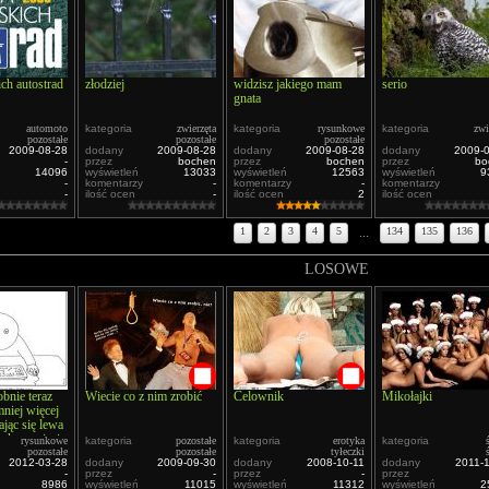
ch autostrad
złodziej
widzisz jakiego mam
serio
gnata
automoto
kategoria
zwierzęta
kategoria
rysunkowe
kategoria
zwi
pozostałe
pozostałe
pozostałe
2009-08-28
dodany
2009-08-28
dodany
2009-08-28
dodany
2009-
-
przez
bochen
przez
bochen
przez
bo
14096
wyświetleń
13033
wyświetleń
12563
wyświetleń
9
-
komentarzy
-
komentarzy
-
komentarzy
-
ilość ocen
-
ilość ocen
2
ilość ocen
1
2
3
4
5
...
134
135
136
LOSOWE
bnie teraz
Wiecie co z nim zrobić
Celownik
Mikołajki
niej więcej
ając się lewa
zek , czyż nie
rysunkowe
kategoria
pozostałe
kategoria
erotyka
kategoria
pozostałe
pozostałe
tyłeczki
2012-03-28
dodany
2009-09-30
dodany
2008-10-11
dodany
2011-
-
przez
-
przez
-
przez
8986
wyświetleń
11015
wyświetleń
11312
wyświetleń
2