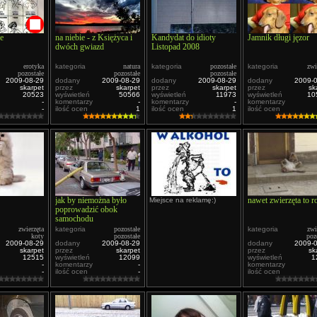
je
na niebie - z Księżyca i
Kandydat do idioty
Jamnik długi jęzor
dwóch gwiazd
Listopad 2008
erotyka
kategoria
natura
kategoria
pozostałe
kategoria
zwi
pozostałe
pozostałe
pozostałe
2009-08-29
dodany
2009-08-29
dodany
2009-08-29
dodany
2009-
skarpet
przez
skarpet
przez
skarpet
przez
sk
20523
wyświetleń
50566
wyświetleń
11973
wyświetleń
10
-
komentarzy
-
komentarzy
-
komentarzy
-
ilość ocen
1
ilość ocen
1
ilość ocen
jak by niemożna było
nawet zwierzęta to r
Miejsce na reklamę:)
poprowadzić obok
samochodu
zwierzęta
kategoria
pozostałe
kategoria
zwi
koty
pozostałe
poz
2009-08-29
dodany
2009-08-29
dodany
2009-
skarpet
przez
skarpet
przez
sk
12515
wyświetleń
12099
wyświetleń
1
-
komentarzy
-
komentarzy
-
ilość ocen
-
ilość ocen