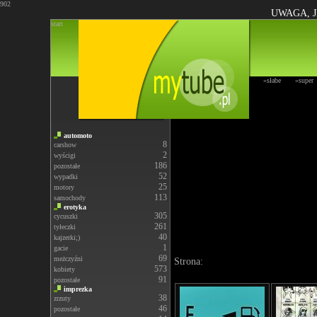
902
UWAGA, J
start
»słabe
»super
automoto
8
carshow
2
wyścigi
186
pozostałe
52
wypadki
25
motory
113
samochody
erotyka
305
cycuszki
261
tyłeczki
40
kajzerki;)
1
gacie
69
meżczyźni
Strona:
573
kobiety
91
pozostałe
imprezka
38
zrzuty
46
pozostałe