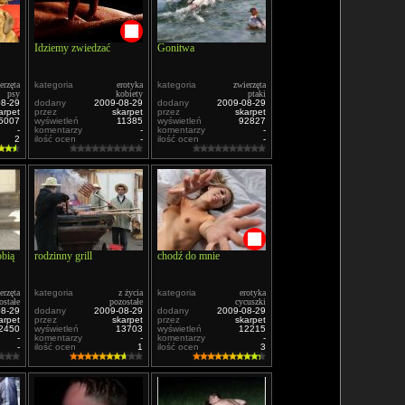
Idziemy zwiedzać
Gonitwa
erzęta
kategoria
erotyka
kategoria
zwierzęta
psy
kobiety
ptaki
08-29
dodany
2009-08-29
dodany
2009-08-29
arpet
przez
skarpet
przez
skarpet
5007
wyświetleń
11385
wyświetleń
92827
-
komentarzy
-
komentarzy
-
2
ilość ocen
-
ilość ocen
-
obią
rodzinny grill
chodź do mnie
erzęta
kategoria
z życia
kategoria
erotyka
ostałe
pozostałe
cycuszki
08-29
dodany
2009-08-29
dodany
2009-08-29
arpet
przez
skarpet
przez
skarpet
2450
wyświetleń
13703
wyświetleń
12215
-
komentarzy
-
komentarzy
-
-
ilość ocen
1
ilość ocen
3