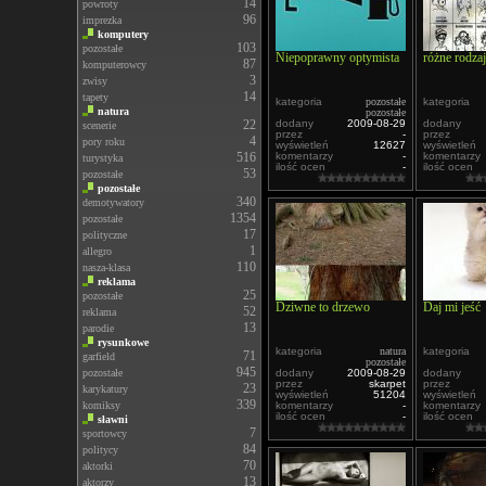
14
powroty
96
imprezka
komputery
103
pozostałe
Niepoprawny optymista
różne rodza
87
komputerowcy
3
zwisy
14
tapety
kategoria
pozostałe
kategoria
natura
pozostałe
22
dodany
2009-08-29
dodany
scenerie
przez
-
przez
4
pory roku
wyświetleń
12627
wyświetleń
516
komentarzy
-
komentarzy
turystyka
ilość ocen
-
ilość ocen
53
pozostałe
pozostałe
340
demotywatory
1354
pozostałe
17
polityczne
1
allegro
110
nasza-klasa
reklama
25
pozostałe
Dziwne to drzewo
Daj mi jeść
52
reklama
13
parodie
rysunkowe
kategoria
natura
kategoria
71
garfield
pozostałe
945
pozostałe
dodany
2009-08-29
dodany
przez
skarpet
przez
23
karykatury
wyświetleń
51204
wyświetleń
339
komiksy
komentarzy
-
komentarzy
ilość ocen
-
ilość ocen
sławni
7
sportowcy
84
politycy
70
aktorki
13
aktorzy