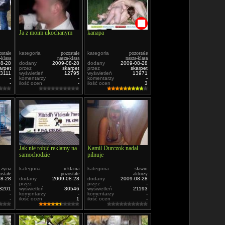
Ja z moim ukochanym
kanapa
ostałe
kategoria
pozostałe
kategoria
pozostałe
-klasa
nasza-klasa
nasza-klasa
08-28
dodany
2009-08-28
dodany
2009-08-28
arpet
przez
skarpet
przez
skarpet
3111
wyświetleń
12795
wyświetleń
13971
-
komentarzy
-
komentarzy
-
-
ilość ocen
-
ilość ocen
3
Jak nie robić reklamy na
Kamil Durczok nadal
samochodzie
pilnuje
 życia
kategoria
reklama
kategoria
sławni
ostałe
pozostałe
aktorzy
08-28
dodany
2009-08-28
dodany
2009-08-28
-
przez
-
przez
-
3201
wyświetleń
30546
wyświetleń
21193
-
komentarzy
-
komentarzy
-
-
ilość ocen
1
ilość ocen
-