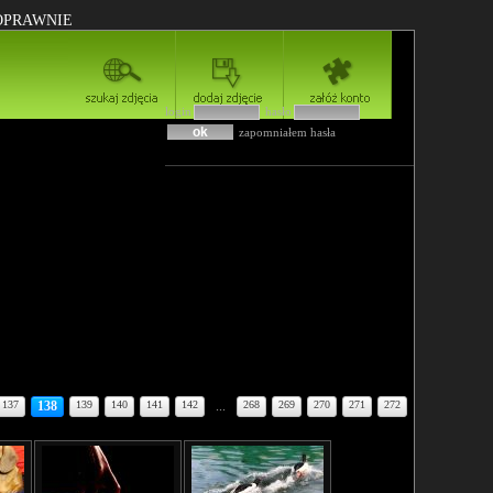
POPRAWNIE
login
hasło
zapomniałem hasła
137
138
139
140
141
142
...
268
269
270
271
272