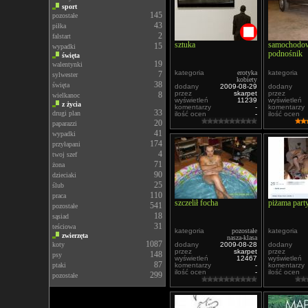
sport
145
pozostałe
43
piłka
2
falstart
sztuka
samochodo
15
wypadki
podnośnik
święta
19
walentynki
kategoria
erotyka
kategoria
7
sylwester
kobiety
38
święta
dodany
2009-08-29
dodany
przez
skarpet
przez
8
wielkanoc
wyświetleń
11239
wyświetleń
z życia
komentarzy
-
komentarzy
33
drugi plan
ilość ocen
-
ilość ocen
20
paparazzi
41
wypadki
174
przyłapani
4
twoj szef
71
żona
90
dzieciaki
25
ślub
110
praca
szczelił focha
piżama part
541
pozostałe
18
sąsiad
31
teściowa
kategoria
pozostałe
kategoria
zwierzęta
nasza-klasa
1087
koty
dodany
2009-08-28
dodany
przez
skarpet
przez
148
psy
wyświetleń
12467
wyświetleń
87
ptaki
komentarzy
-
komentarzy
ilość ocen
-
ilość ocen
299
pozostałe