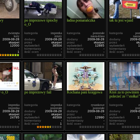
wy
po imprezowe śpiochy
ładna pomarańczka
tak tu jest wjazd
o_O
zwierzęta
kategoria
imprezka
kategoria
pozostałe
kategoria
poz
koty
zrzuty
nasza-klasa
nasza
2009-08-28
dodany
2009-08-28
dodany
2009-08-28
dodany
2009-
skarpet
przez
skarpet
przez
skarpet
przez
sk
12000
wyświetleń
38504
wyświetleń
12885
wyświetleń
1
-
komentarzy
-
komentarzy
-
komentarzy
1
ilość ocen
-
ilość ocen
-
ilość ocen
y o_O
po imprezowy fail
Kochana pani księgowa
Ktoś za to powinien
polecieć ze \"stołka\"
imprezka
kategoria
imprezka
kategoria
rysunkowe
kategoria
z
imprezka
pozostałe
pozostałe
poz
2009-08-28
dodany
2009-08-28
dodany
2009-08-28
dodany
2009-
skarpet
przez
skarpet
przez
-
przez
24795
wyświetleń
46569
wyświetleń
12990
wyświetleń
1
-
komentarzy
-
komentarzy
-
komentarzy
-
ilość ocen
1
ilość ocen
-
ilość ocen