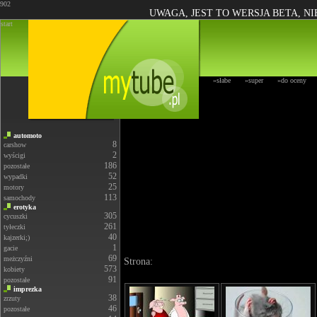
902
UWAGA, JEST TO WERSJA BETA, N
start
»słabe
»super
»do oceny
automoto
8
carshow
2
wyścigi
186
pozostałe
52
wypadki
25
motory
113
samochody
erotyka
305
cycuszki
261
tyłeczki
40
kajzerki;)
1
gacie
69
meżczyźni
Strona:
573
kobiety
91
pozostałe
imprezka
38
zrzuty
46
pozostałe