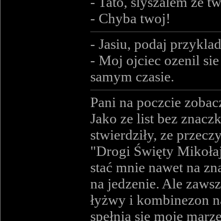
- Tato, slyszalem ze tw
- Chyba twoj!
- Jasiu, podaj przykla
- Moj ojciec ozenil s
samym czasie.
Pani na poczcie zobacz
Jako ze list bez znacz
stwierdziły, ze przeczy
"Drogi Święty Mikołaju,
stać mnie nawet na zna
na jedzenie. Ale zaws
łyżwy i kombinezon nar
spełnią się moje marze