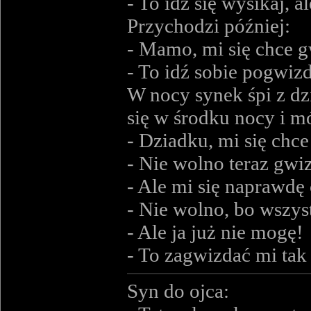
- To idź się wysikaj, a
Przychodzi później:
- Mamo, mi się chce 
- To idź sobie pogwizd
W nocy synek śpi z dz
się w środku nocy i m
- Dziadku, mi się chc
- Nie wolno teraz gwiz
- Ale mi się naprawdę
- Nie wolno, bo wszys
- Ale ja już nie mogę!
- To zagwizdać mi tak 
Syn do ojca: