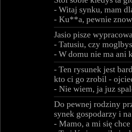
- Witaj synku, mam dla
- Ku**a, pewnie znow
Jasio pisze wypracow
- Tatusiu, czy moglbys
- W domu nie ma ani k
- Ten rysunek jest bar
kto ci go zrobil - ojci
- Nie wiem, ja juz spa
Do pewnej rodziny prz
synek gospodarzy i na
- Mamo, a mi się chce 