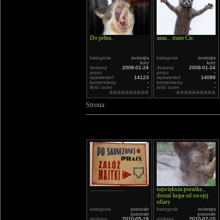
Do pełna..
aaaa... mam Cie.
kategoria
zwierzęta
kategoria
zwierzęta
koty
koty
dodany
2008-01-24
dodany
2008-01-24
przez
-
przez
-
wyświetleń
14123
wyświetleń
14089
komentarzy
-
komentarzy
-
ilość ocen
-
ilość ocen
-
Strona:
.......................
największa porażka ,
dostaś kopa od swojej
ofiary
kategoria
pozostałe
kategoria
zwierzęta
pozostałe
pozostałe
dodany
2010-05-18
dodany
2010-02-10