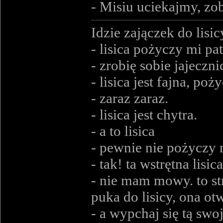
- Misiu uciekajmy, zo
Idzie zajączek do lisi
- lisica pożyczy mi pat
- zrobię sobie jajeczni
- lisica jest fajna, poży
- zaraz zaraz.
- lisica jest chytra.
- a to lisica
- pewnie nie pożyczy m
- tak! ta wstrętna lisi
- nie mam mowy. to st
puka do lisicy, ona ot
- a wypchaj się tą swoj