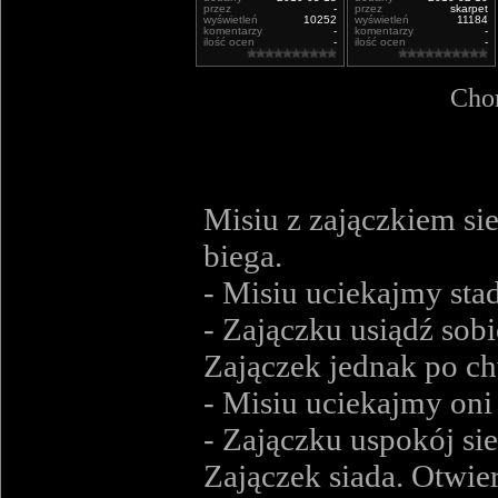
przez
-
przez
skarpet
wyświetleń
10252
wyświetleń
11184
komentarzy
-
komentarzy
-
ilość ocen
-
ilość ocen
-
Chor
Misiu z zajączkiem sie
biega.
- Misiu uciekajmy stad
- Zajączku usiądź sobie
Zajączek jednak po ch
- Misiu uciekajmy oni 
- Zajączku uspokój sie 
Zajączek siada. Otwier