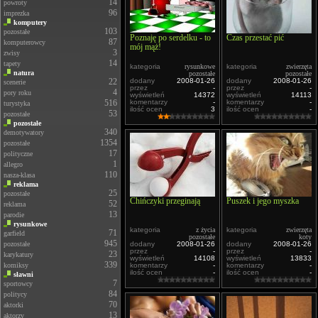
14
powroty
96
imprezka
komputery
103
pozostałe
Poznaję po serdelku - to
Czas przestać pić
87
komputerowcy
mój mąż!
3
zwisy
14
tapety
kategoria
rysunkowe
kategoria
zwierzęta
natura
pozostałe
pozostałe
22
dodany
2008-01-26
dodany
2008-01-26
scenerie
przez
-
przez
-
4
pory roku
wyświetleń
14372
wyświetleń
14113
516
komentarzy
-
komentarzy
-
turystyka
ilość ocen
3
ilość ocen
-
53
pozostałe
pozostałe
340
demotywatory
1354
pozostałe
17
polityczne
1
allegro
110
nasza-klasa
reklama
25
pozostałe
Chińczyki przeginają
Puszek i jego myszka
52
reklama
13
parodie
rysunkowe
kategoria
z życia
kategoria
zwierzęta
71
garfield
pozostałe
koty
945
pozostałe
dodany
2008-01-26
dodany
2008-01-26
przez
-
przez
-
23
karykatury
wyświetleń
14108
wyświetleń
13833
339
komiksy
komentarzy
-
komentarzy
-
ilość ocen
-
ilość ocen
-
sławni
7
sportowcy
84
politycy
70
aktorki
13
aktorzy