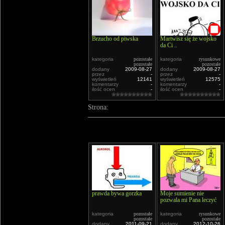
Brzucho od piwska
Martwisz się że wojsko
da Ci ..
kategoria
pozostałe
kategoria
rysunkowe
pozostałe
pozostałe
dodany
2009-08-27
dodany
2009-08-27
przez
-
przez
-
wyświetleń
12141
wyświetleń
12575
komentarzy
-
komentarzy
-
ilość ocen
-
ilość ocen
-
Strona:
prawda bywa gorzka
Moje sumienie nie
pozwala mi Pana leczyć
kategoria
pozostałe
kategoria
rysunkowe
pozostałe
pozostałe
dodany
2011-09-21
dodany
2012-10-26