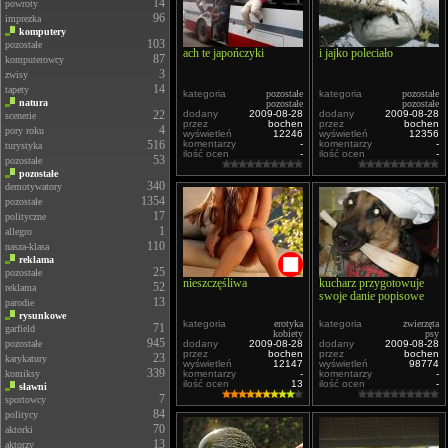
14
powroty
96
imprezka
komputery
103
pozostałe
ach te japończyki
i jajko poleciało
87
komputerowcy
3
zwisy
14
tapety
kategoria
pozostałe
kategoria
pozostałe
natura
pozostałe
pozostałe
22
dodany
2009-08-28
dodany
2009-08-28
scenerie
przez
bochen
przez
bochen
4
pory roku
wyświetleń
12246
wyświetleń
12356
516
komentarzy
-
komentarzy
-
turystyka
ilość ocen
-
ilość ocen
-
53
pozostałe
pozostałe
340
demotywatory
1354
pozostałe
17
polityczne
1
allegro
110
nasza-klasa
reklama
25
pozostałe
nieszczęśliwa
kucharz przygotowuje
52
reklama
swoje danie popisowe
13
parodie
rysunkowe
kategoria
erotyka
kategoria
zwierzęta
71
garfield
kobiety
psy
945
pozostałe
dodany
2009-08-28
dodany
2009-08-28
przez
bochen
przez
bochen
23
karykatury
wyświetleń
12147
wyświetleń
98774
339
komiksy
komentarzy
-
komentarzy
-
ilość ocen
13
ilość ocen
-
sławni
7
sportowcy
84
politycy
70
aktorki
13
aktorzy