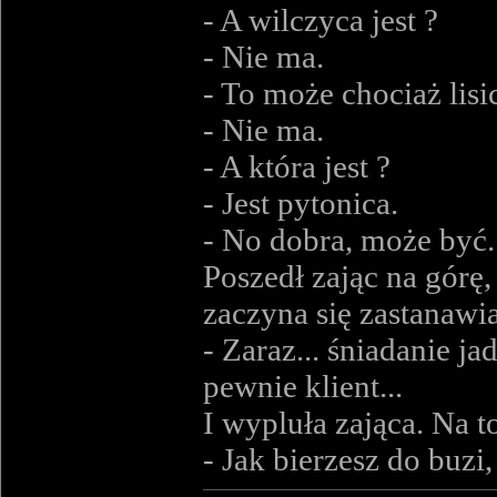
- A wilczyca jest ?
- Nie ma.
- To może chociaż lisic
- Nie ma.
- A która jest ?
- Jest pytonica.
- No dobra, może być.
Poszedł zając na górę,
zaczyna się zastanawi
- Zaraz... śniadanie ja
pewnie klient...
I wypluła zająca. Na t
- Jak bierzesz do buz