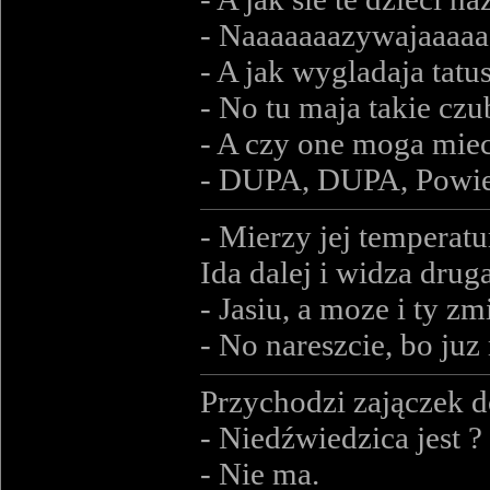
- Naaaaaaazywajaaaaa
- A jak wygladaja tatu
- No tu maja takie czu
- A czy one moga miec 
- DUPA, DUPA, Powied
- Mierzy jej temperatu
Ida dalej i widza druga
- Jasiu, a moze i ty z
- No nareszcie, bo juz 
Przychodzi zajączek do
- Niedźwiedzica jest ?
- Nie ma.