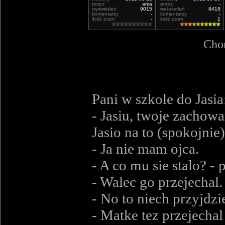
przez
ania
przez
-
wyświetleń
9015
wyświetleń
8418
komentarzy
-
komentarzy
-
ilość ocen
-
ilość ocen
1
Chor
Pani w szkole do Jasia
- Jasiu, twoje zachowa
Jasio na to (spokojnie)
- Ja nie mam ojca.
- A co mu sie stalo? -
- Walec go przejechal.
- No to niech przyjdzi
- Matke tez przejechal