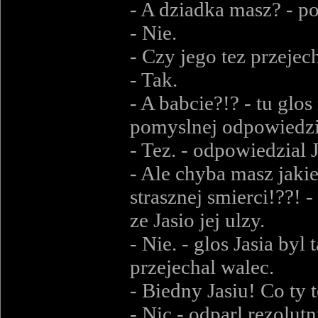
- A dziadka masz? - p
- Nie.
- Czy jego tez przeje
- Tak.
- A babcie?!? - tu glo
pomyslnej odpowiedzi
- Tez. - odpowiedzial J
- Ale chyba masz jakie
strasznej smierci!??! 
ze Jasio jej ulzy.
- Nie. - glos Jasia by
przejechal walec.
- Biedny Jasiu! Co ty 
- Nic - odparl rezolutn