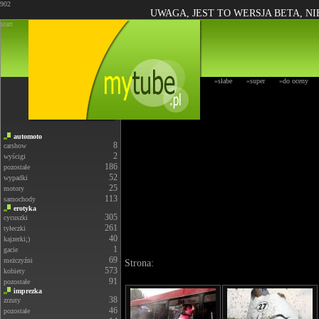
902
UWAGA, JEST TO WERSJA BETA, N
start
»słabe
»super
»do oceny
automoto
8
carshow
2
wyścigi
186
pozostałe
52
wypadki
25
motory
113
samochody
erotyka
305
cycuszki
261
tyłeczki
40
kajzerki;)
1
gacie
69
meżczyźni
Strona:
573
kobiety
91
pozostałe
imprezka
38
zrzuty
46
pozostałe