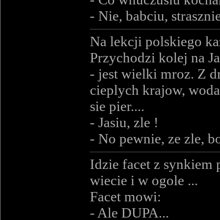
- Nie, babciu, straszni
Na lekcji polskiego ka
Przychodzi kolej na Ja
- jest wielki mroz. Z d
cieplych krajow, woda 
sie pier....
- Jasiu, zle !
- No pewnie, ze zle, bo
Idzie facet z synkiem 
wiecie i w ogole ...
Facet mowi:
- Ale DUPA...