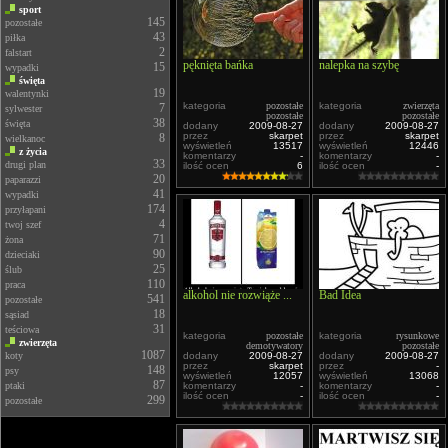
sport
145
pozostałe
43
piłka
2
falstart
pęknięta bańka
nalepka na szybę
15
wypadki
święta
19
walentynki
kategoria
pozostałe
kategoria
zwierzęta
7
sylwester
pozostałe
pozostałe
38
święta
dodany
2009-08-27
dodany
2009-08-27
przez
skarpet
przez
skarpet
8
wielkanoc
wyświetleń
13517
wyświetleń
12446
z życia
komentarzy
-
komentarzy
-
33
drugi plan
ilość ocen
6
ilość ocen
-
20
paparazzi
41
wypadki
174
przyłapani
4
twoj szef
71
żona
90
dzieciaki
25
ślub
110
praca
alkohol nie rozwiąże ...
Bad Idea
541
pozostałe
18
sąsiad
31
teściowa
kategoria
pozostałe
kategoria
rysunkowe
zwierzęta
demotywatory
pozostałe
1087
koty
dodany
2009-08-27
dodany
2009-08-27
przez
skarpet
przez
-
148
psy
wyświetleń
12057
wyświetleń
13068
87
ptaki
komentarzy
-
komentarzy
-
ilość ocen
-
ilość ocen
-
299
pozostałe